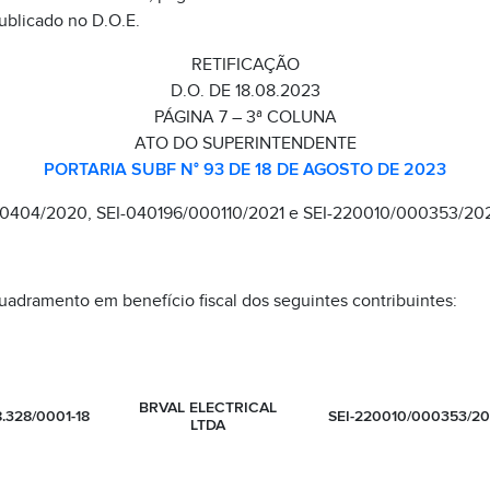
publicado no D.O.E.
RETIFICAÇÃO
D.O. DE 18.08.2023
PÁGINA 7 – 3ª COLUNA
ATO DO SUPERINTENDENTE
PORTARIA SUBF N° 93 DE 18 DE AGOSTO DE 2023
404/2020, SEI-040196/000110/2021 e SEI-220010/000353/20
uadramento em benefício fiscal dos seguintes contribuintes:
BRVAL ELECTRICAL
8.328/0001-18
SEI-220010/000353/2
LTDA