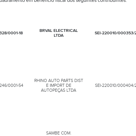
uadramento em benefício fiscal dos seguintes contribuintes:
BRVAL ELECTRICAL
.328/0001-18
SEI-220010/000353/
LTDA
RHINO AUTO PARTS DIST
.246/0001-54
E IMPORT DE
SEI-220010/000404/
AUTOPEÇAS LTDA
SAMBE COM.