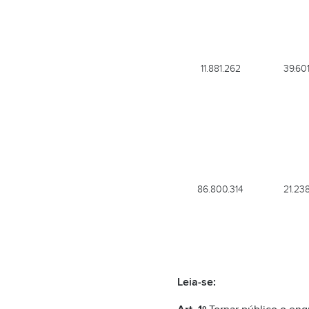
11.881.262
39.60
86.800.314
21.23
Leia-se: