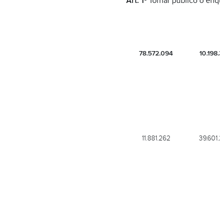
Art. 1º
Tornar público o enq
78.572.094
10.198
11.881.262
39.601