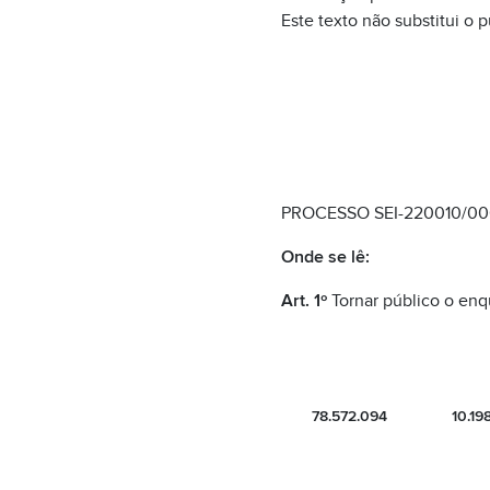
Este texto não substitui o 
PROCESSO SEI-220010/000
Onde se lê:
Art. 1º
Tornar público o enq
78.572.094
10.19