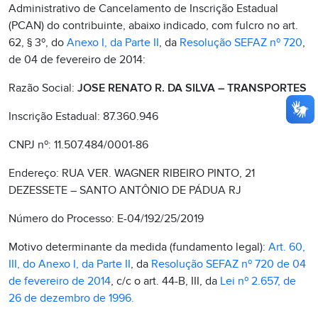
Administrativo de Cancelamento de Inscrição Estadual
(PCAN) do contribuinte, abaixo indicado, com fulcro no art.
62, § 3º, do
Anexo I, da Parte II
, da
Resolução SEFAZ nº 720
,
de 04 de fevereiro de 2014:
Razão Social:
JOSE RENATO R. DA SILVA – TRANSPORTES
Inscrição Estadual: 87.360.946
CNPJ nº: 11.507.484/0001-86
Endereço: RUA VER. WAGNER RIBEIRO PINTO, 21
DEZESSETE – SANTO ANTÔNIO DE PÁDUA RJ
Número do Processo: E-04/192/25/2019
Motivo determinante da medida (fundamento legal):
Art. 60,
III, do Anexo I, da Parte II
, da
Resolução SEFAZ nº 720 de 04
de fevereiro de 2014
, c/c o art. 44-B, III, da
Lei nº 2.657, de
26 de dezembro de 1996.