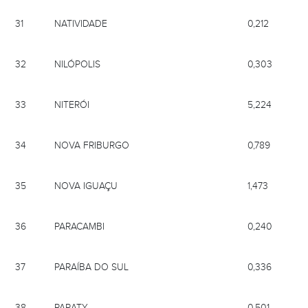
31
NATIVIDADE
0,212
32
NILÓPOLIS
0,303
33
NITERÓI
5,224
34
NOVA FRIBURGO
0,789
35
NOVA IGUAÇU
1,473
36
PARACAMBI
0,240
37
PARAÍBA DO SUL
0,336
38
PARATY
0,501