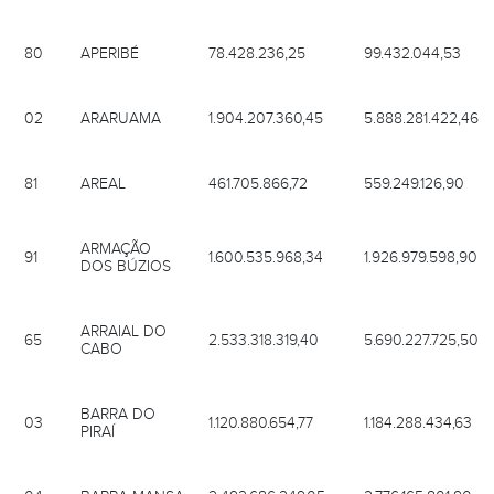
80
APERIBÉ
78.428.236,25
99.432.044,53
02
ARARUAMA
1.904.207.360,45
5.888.281.422,46
81
AREAL
461.705.866,72
559.249.126,90
ARMAÇÃO
91
1.600.535.968,34
1.926.979.598,90
DOS BÚZIOS
ARRAIAL DO
65
2.533.318.319,40
5.690.227.725,50
CABO
BARRA DO
03
1.120.880.654,77
1.184.288.434,63
PIRAÍ
04
BARRA MANSA
2.492.686.249,05
2.776.165.801,90