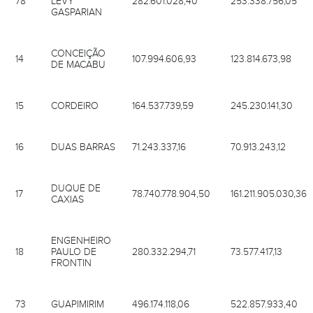
GASPARIAN
CONCEIÇÃO
14
107.994.606,93
123.814.673,98
DE MACABU
15
CORDEIRO
164.537.739,59
245.230.141,30
16
DUAS BARRAS
71.243.337,16
70.913.243,12
DUQUE DE
17
78.740.778.904,50
161.211.905.030,36
CAXIAS
ENGENHEIRO
18
PAULO DE
280.332.294,71
73.577.417,13
FRONTIN
73
GUAPIMIRIM
496.174.118,06
522.857.933,40