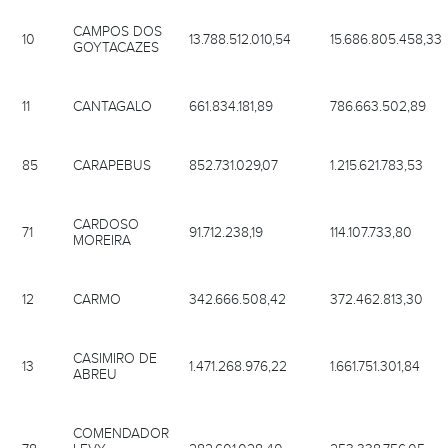
CAMPOS DOS
10
13.788.512.010,54
15.686.805.458,33
GOYTACAZES
11
CANTAGALO
661.834.181,89
786.663.502,89
85
CARAPEBUS
852.731.029,07
1.215.621.783,53
CARDOSO
71
91.712.238,19
114.107.733,80
MOREIRA
12
CARMO
342.666.508,42
372.462.813,30
CASIMIRO DE
13
1.471.268.976,22
1.661.751.301,84
ABREU
COMENDADOR
78
LEVY
282.601.028,40
253.338.756,05