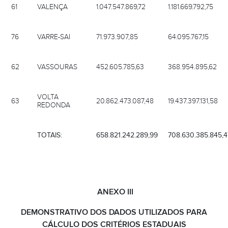
61
VALENÇA
1.047.547.869,72
1.181.669.792,75
76
VARRE-SAI
71.973.907,85
64.095.767,15
62
VASSOURAS
452.605.785,63
368.954.895,62
VOLTA
63
20.862.473.087,48
19.437.397.131,58
REDONDA
TOTAIS:
658.821.242.289,99
708.630.385.845,4
ANEXO III
DEMONSTRATIVO DOS DADOS UTILIZADOS PARA
CÁLCULO DOS CRITÉRIOS ESTADUAIS