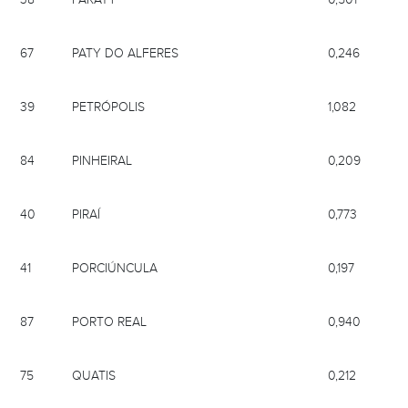
67
PATY DO ALFERES
0,246
39
PETRÓPOLIS
1,082
84
PINHEIRAL
0,209
40
PIRAÍ
0,773
41
PORCIÚNCULA
0,197
87
PORTO REAL
0,940
75
QUATIS
0,212