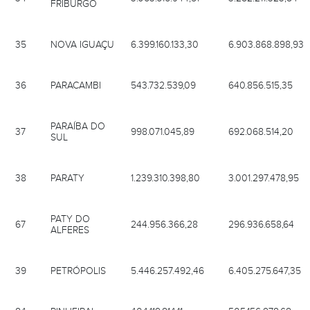
FRIBURGO
35
NOVA IGUAÇU
6.399.160.133,30
6.903.868.898,93
36
PARACAMBI
543.732.539,09
640.856.515,35
PARAÍBA DO
37
998.071.045,89
692.068.514,20
SUL
38
PARATY
1.239.310.398,80
3.001.297.478,95
PATY DO
67
244.956.366,28
296.936.658,64
ALFERES
39
PETRÓPOLIS
5.446.257.492,46
6.405.275.647,35
84
PINHEIRAL
404.119.814,11
505.156.978,68