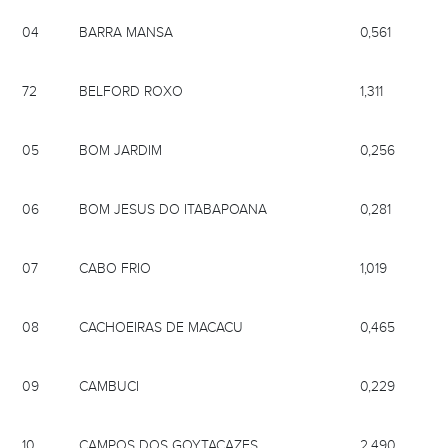
04
BARRA MANSA
0,561
72
BELFORD ROXO
1,311
05
BOM JARDIM
0,256
06
BOM JESUS DO ITABAPOANA
0,281
07
CABO FRIO
1,019
08
CACHOEIRAS DE MACACU
0,465
09
CAMBUCI
0,229
10
CAMPOS DOS GOYTACAZES
2,490