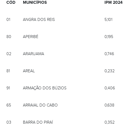
CÓD
MUNICÍPIOS
IPM 2024
01
ANGRA DOS REIS
5,101
80
APERIBÉ
0,195
02
ARARUAMA
0,746
81
AREAL
0,232
91
ARMAÇÃO DOS BÚZIOS
0,406
65
ARRAIAL DO CABO
0,638
03
BARRA DO PIRAÍ
0,352