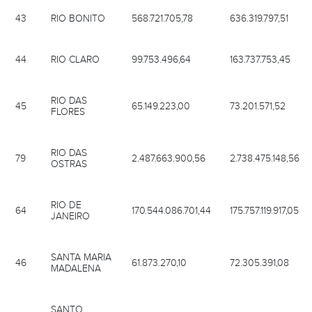
43
RIO BONITO
568.721.705,78
636.319.797,51
44
RIO CLARO
99.753.496,64
163.737.753,45
RIO DAS
45
65.149.223,00
73.201.571,52
FLORES
RIO DAS
79
2.487.663.900,56
2.738.475.148,56
OSTRAS
RIO DE
64
170.544.086.701,44
175.757.119.917,05
JANEIRO
SANTA MARIA
46
61.873.270,10
72.305.391,08
MADALENA
SANTO