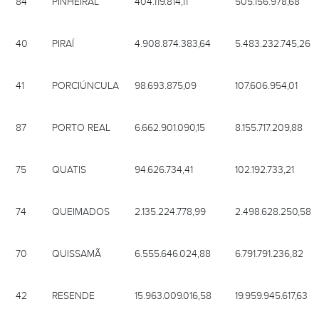
40
PIRAÍ
4.908.874.383,64
5.483.232.745,26
41
PORCIÚNCULA
98.693.875,09
107.606.954,01
87
PORTO REAL
6.662.901.090,15
8.155.717.209,88
75
QUATIS
94.626.734,41
102.192.733,21
74
QUEIMADOS
2.135.224.778,99
2.498.628.250,58
70
QUISSAMÃ
6.555.646.024,88
6.791.791.236,82
42
RESENDE
15.963.009.016,58
19.959.945.617,63