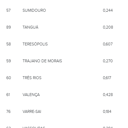
57
SUMIDOURO
0,244
89
TANGUÁ
0,208
58
TERESÓPOLIS
0,607
59
TRAJANO DE MORAIS
0,270
60
TRÊS RIOS
0,617
61
VALENÇA
0,428
76
VARRE-SAI
0,184
62
VASSOURAS
0,284