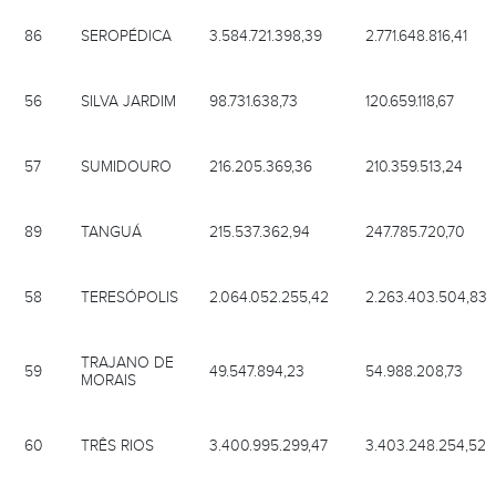
86
SEROPÉDICA
3.584.721.398,39
2.771.648.816,41
56
SILVA JARDIM
98.731.638,73
120.659.118,67
57
SUMIDOURO
216.205.369,36
210.359.513,24
89
TANGUÁ
215.537.362,94
247.785.720,70
58
TERESÓPOLIS
2.064.052.255,42
2.263.403.504,83
TRAJANO DE
59
49.547.894,23
54.988.208,73
MORAIS
60
TRÊS RIOS
3.400.995.299,47
3.403.248.254,52