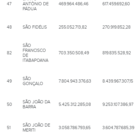
47
ANTÔNIO DE
469.964.486,46
617.459.692,60
PÁDUA
48
SÃO FIDÉLIS
255.052.713,82
270.919.852,28
SÃO
FRANCISCO
82
703.350.508,49
819.835.528,92
DE
ITABAPOANA
SÃO
49
7.804.943.376,63
8.439.967.307,15
GONÇALO
SÃO JOÃO DA
50
5.425.312.285,08
9.253.107.386,97
BARRA
SÃO JOÃO DE
51
3.058.786.793,65
3.604.787.685,39
MERITI