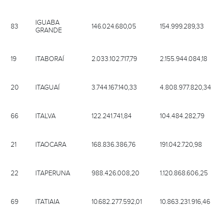
IGUABA
83
146.024.680,05
154.999.289,33
GRANDE
19
ITABORAÍ
2.033.102.717,79
2.155.944.084,18
20
ITAGUAÍ
3.744.167.140,33
4.808.977.820,34
66
ITALVA
122.241.741,84
104.484.282,79
21
ITAOCARA
168.836.386,76
191.042.720,98
22
ITAPERUNA
988.426.008,20
1.120.868.606,25
69
ITATIAIA
10.682.277.592,01
10.863.231.916,46