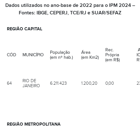
Dados utilizados no ano-base de 2022 para o IPM 2024 –
Fontes: IBGE, CEPERJ, TCE/RJ e SUAR/SEFAZ
REGIÃO CAPITAL
Rec.
A
População
Área
CÓD
MUNICÍPIO
Própria
(em nº hab.)
(em Km2)
(em R$)
R
RIO DE
64
6.211.423
1.200,20
0,00
2
JANEIRO
REGIÃO METROPOLITANA