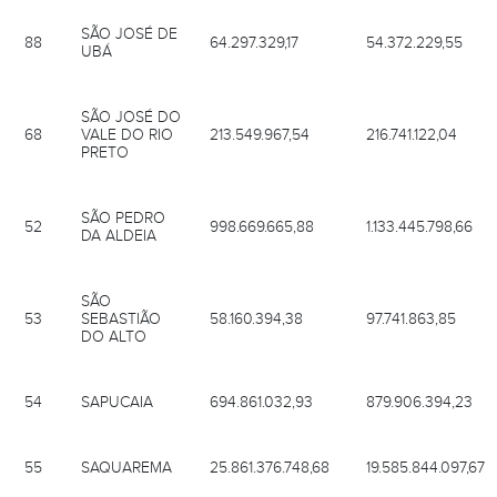
SÃO JOSÉ DE
88
64.297.329,17
54.372.229,55
UBÁ
SÃO JOSÉ DO
68
VALE DO RIO
213.549.967,54
216.741.122,04
PRETO
SÃO PEDRO
52
998.669.665,88
1.133.445.798,66
DA ALDEIA
SÃO
53
SEBASTIÃO
58.160.394,38
97.741.863,85
DO ALTO
54
SAPUCAIA
694.861.032,93
879.906.394,23
55
SAQUAREMA
25.861.376.748,68
19.585.844.097,67