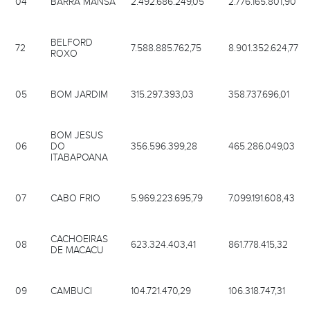
BELFORD
72
7.588.885.762,75
8.901.352.624,77
ROXO
05
BOM JARDIM
315.297.393,03
358.737.696,01
BOM JESUS
06
DO
356.596.399,28
465.286.049,03
ITABAPOANA
07
CABO FRIO
5.969.223.695,79
7.099.191.608,43
CACHOEIRAS
08
623.324.403,41
861.778.415,32
DE MACACU
09
CAMBUCI
104.721.470,29
106.318.747,31