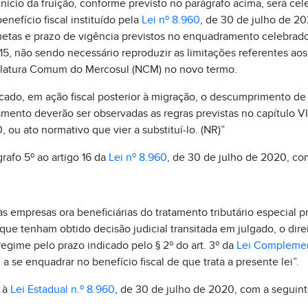
início da fruição, conforme previsto no parágrafo acima, será ce
efício fiscal instituído pela
Lei nº 8.960
, de 30 de julho de 2
etas e prazo de vigência previstos no enquadramento celebrad
5, não sendo necessário reproduzir as limitações referentes aos
atura Comum do Mercosul (NCM) no novo termo.
ficado, em ação fiscal posterior à migração, o descumprimento de
mento deverão ser observadas as regras previstas no capítulo V
 ou ato normativo que vier a substituí-lo. (NR)”
rafo 5º ao artigo 16 da
Lei nº 8.960
, de 30 de julho de 2020, co
às empresas ora beneficiárias do tratamento tributário especial p
que tenham obtido decisão judicial transitada em julgado, o direi
 regime pelo prazo indicado pelo § 2º do art. 3º da
Lei Complemen
a se enquadrar no benefício fiscal de que trata a presente lei”.
A à
Lei Estadual n.º 8.960
, de 30 de julho de 2020, com a seguint