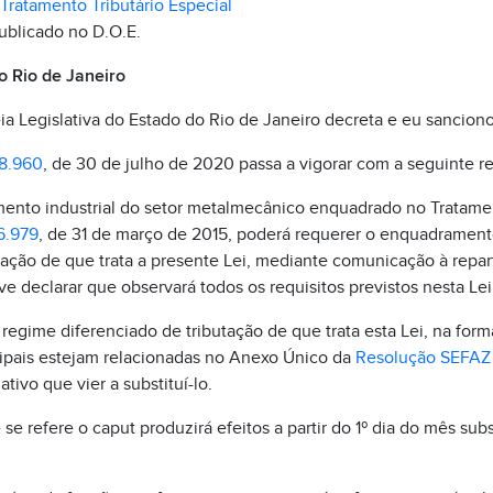
Tratamento Tributário Especial
publicado no D.O.E.
 Rio de Janeiro
a Legislativa do Estado do Rio de Janeiro decreta e eu sanciono
 8.960
, de 30 de julho de 2020 passa a vigorar com a seguinte r
imento industrial do setor metalmecânico enquadrado no Tratamen
6.979
, de 31 de março de 2015, poderá requerer o enquadramen
tação de que trata a presente Lei, mediante comunicação à reparti
ve declarar que observará todos os requisitos previstos nesta Lei
o regime diferenciado de tributação de que trata esta Lei, na for
cipais estejam relacionadas no Anexo Único da
Resolução SEFAZ 
ivo que vier a substituí-lo.
 se refere o caput produzirá efeitos a partir do 1º dia do mês s