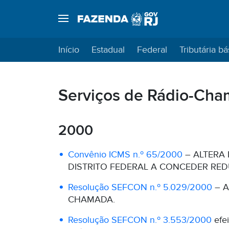
Início
Estadual
Federal
Tributária bá
Serviços de Rádio-Ch
2000
Convênio ICMS n.º 65/2000
– ALTERA 
DISTRITO FEDERAL A CONCEDER RE
Resolução SEFCON n.º 5.029/2000
– A
CHAMADA.
Resolução SEFCON n.º 3.553/2000
efe