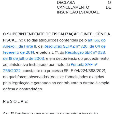
DECLARA O
CANCELAMENTO DE
INSCRIÇÃO ESTADUAL.
O
SUPERINTENDENTE DE FISCALIZAÇÃO E INTELIGÊNCIA
FISCAL
, no uso das atribuições conferidas pelo
art. 66, do
Anexo I, da Parte II
, da
Resolução SEFAZ nº 720, de 04 de
fevereiro de 2014
, e pelo art. 1º, da
Resolução SER nº 038,
de 18 de julho de 2003
, e em decorrência do procedimento
administrativo instaurado por meio da
Portaria SAF nº
255/2022
, constante do processo SEI-E-04/224/398/2021,
no qual foram observadas todas as formalidades exigidas
pela legislação e garantido ao contribuinte o direito à ampla
defesa e contraditório.
R E S O L V E:
Art. 1º
Declarar o cancelamento da seguinte inscrição