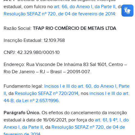
estadual, com fulcro no
art. 66, do Anexo I, da Parte II
, da
Resolução SEFAZ nº 720, de 04 de fevereiro de 2014
:
Razão Social:
TFAP RIO COMÉRCIO DE METAIS LTDA
Inscrição Estadual: 12.109.768
CNPJ: 42.329.980/0001-10
Endereço: Rua Visconde De Inhaúma 83 Sal 1601, Centro –
Rio De Janeiro – RJ – Brasil – 20091-007.
Fundamento legal:
Incisos I e III do art. 60, do Anexo I, Parte
II
, da
Resolução SEFAZ nº 720/2014
, nos
incisos I e III do art.
44-B, da Lei nº 2.657/1996
.
Parágrafo Único.
Os efeitos do cancelamento da inscrição
estadual à data de 16/06/2021, por força do
art. 61, § 4º, I, do
Anexo I, da Parte II
, da
Resolução SEFAZ nº 720, de 04 de
fevereiro de 2014
.