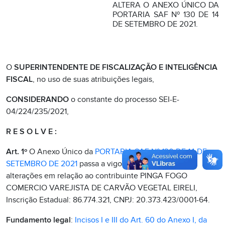
ALTERA O ANEXO ÚNICO DA
PORTARIA SAF Nº 130 DE 14
DE SETEMBRO DE 2021.
O
SUPERINTENDENTE DE FISCALIZAÇÃO E INTELIGÊNCIA
FISCAL
, no uso de suas atribuições legais,
CONSIDERANDO
o constante do processo SEI-E-
04/224/235/2021,
R E S O L V E :
Art. 1º
O Anexo Único da
PORTARIA SAF Nº 130 DE 14 DE
SETEMBRO DE 2021
passa a vigorar com as seguintes
alterações em relação ao contribuinte PINGA FOGO
COMERCIO VAREJISTA DE CARVÃO VEGETAL EIRELI,
Inscrição Estadual: 86.774.321, CNPJ: 20.373.423/0001-64.
Fundamento legal
:
Incisos I e III do Art. 60 do Anexo I, da