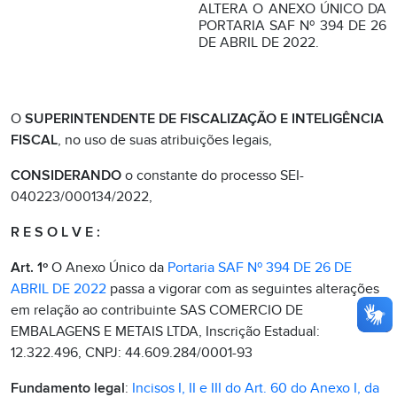
ALTERA O ANEXO ÚNICO DA
PORTARIA SAF Nº 394 DE 26
DE ABRIL DE 2022.
O
SUPERINTENDENTE DE FISCALIZAÇÃO E INTELIGÊNCIA
FISCAL
, no uso de suas atribuições legais,
CONSIDERANDO
o constante do processo SEI-
040223/000134/2022,
R E S O L V E :
Art. 1º
O Anexo Único da
Portaria SAF Nº 394 DE 26 DE
ABRIL DE 2022
passa a vigorar com as seguintes alterações
em relação ao contribuinte SAS COMERCIO DE
EMBALAGENS E METAIS LTDA, Inscrição Estadual:
12.322.496, CNPJ: 44.609.284/0001-93
Fundamento legal
:
Incisos I, II e III do Art. 60 do Anexo I, da