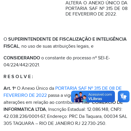
ALTERA O ANEXO ÚNICO DA
PORTARIA SAF Nº 315 DE 08
DE FEVEREIRO DE 2022.
O
SUPERINTENDENTE DE FISCALIZAÇÃO E INTELIGÊNCIA
FISCAL
, no uso de suas atribuições legais, e
CONSIDERANDO
o constante do processo nº SEI-E-
04/224/442/2021.
R E S O L V E :
Art. 1º
O Anexo Único da
PORTARIA SAF Nº 315 DE 08 DE
FEVEREIRO DE 2022
passa a vigorar com as seguintes
alterações em relação ao contribuinte
TMF COMERCIO DE
INFORMATICA LTDA
, Inscrição Estadual: 12.086.148, CNPJ:
42.038.236/0001-67, Endereço: PRC Da Taquara, 00034 SAL
305 TAQUARA – RIO DE JANEIRO RJ 22.730-250.