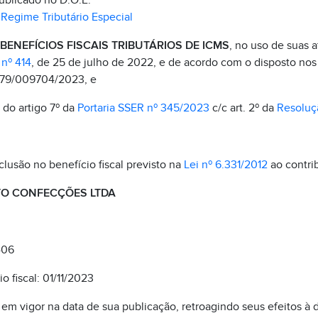
publicado no D.O.E.
–
Regime Tributário Especial
ENEFÍCIOS FISCAIS TRIBUTÁRIOS DE ICMS
, no uso de suas a
nº 414
, de 25 de julho de 2022, e de acordo com o disposto nos
079/009704/2023, e
I do artigo 7º da
Portaria SSER nº 345/2023
c/c art. 2º da
Resoluç
clusão no benefício fiscal previsto na
Lei nº 6.331/2012
ao contrib
O CONFECÇÕES LTDA
406
o fiscal: 01/11/2023
 em vigor na data de sua publicação, retroagindo seus efeitos à d