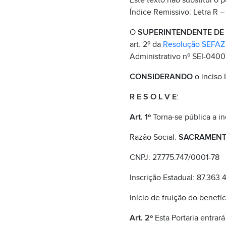
Este texto não substitui o 
Índice Remissivo: Letra R 
O
SUPERINTENDENTE DE B
art. 2º da
Resolução SEFAZ 
Administrativo nº SEI-040
CONSIDERANDO
o inciso 
R E S O L V E
:
Art. 1º
Torna-se pública a in
Razão Social:
SACRAMENT
CNPJ: 27.775.747/0001-78
Inscrição Estadual: 87.363.
Início de fruição do benefíci
Art. 2º
Esta Portaria entrará