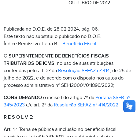
OUTUBRO DE 2012.
Publicada no D.O.E. de 28.02.2024, pág. 06.
Este texto não substitui o publicado no D.O.E.
Índice Remissivo: Letra B –
Benefício Fiscal
O
SUPERINTENDENTE DE BENEFÍCIOS FISCAIS
TRIBUTÁRIOS DE ICMS
, no uso de suas atribuições
conferidas pelo art. 2º da
Resolução SEFAZ nº 414
, de 25 de
julho de 2022, e de acordo com o disposto nos autos do
processo administrativo nº SEI-120001/011896/2022;
CONSIDERANDO
o inciso I do artigo 7º da
Portaria SSER nº
345/2023
c/c art. 2º da
Resolução SEFAZ nº 414/2022
.
R E S O L V E:
Art. 1º
Torna-se pública a inclusão no benefício fiscal
previsto na Lei nº 6.331/2012 ao contribuinte abaixo: