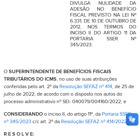
DIVULGA NULIDADE DA
ADESÃO NO BENEFÍCIO
FISCAL PREVISTO NA LEI Nº
6.331, DE 10 DE OUTUBRO DE
2012, NOS TERMOS DO
INCISO II DO ARTIGO 11 DA
PORTARIA SSER Nº
345/2023.
O
SUPERINTENDENTE DE BENEFÍCIOS FISCAIS
TRIBUTÁRIOS DO ICMS
, no uso de suas atribuições
conferidas pelo art. 2º da
Resolução SEFAZ nº 414
, de 25 de
julho de 2022; de acordo com o disposto nos autos do
processo administrativo nº SEI- 040079/004160/2022, e
CONSIDERANDO
o inciso II, do artigo 11º, da
Portaria SSER
nº 345/2023
c/c art. 2º da
Resolução SEFAZ nº 414/2022
.
R E S O L V E: