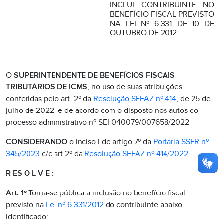
INCLUI CONTRIBUINTE NO
BENEFÍCIO FISCAL PREVISTO
NA LEI Nº 6.331 DE 10 DE
OUTUBRO DE 2012.
O
SUPERINTENDENTE DE BENEFÍCIOS FISCAIS
TRIBUTÁRIOS DE ICMS
, no uso de suas atribuições
conferidas pelo art. 2º da
Resolução SEFAZ nº 414
, de 25 de
julho de 2022, e de acordo com o disposto nos autos do
processo administrativo nº SEI-040079/007658/2022
CONSIDERANDO
o inciso I do artigo 7º da
Portaria SSER nº
345/2023
c/c art 2º da
Resolução SEFAZ nº 414/2022
.
R ES O L V E :
Art. 1º
Torna-se pública a inclusão no benefício fiscal
previsto na
Lei nº 6.331/2012
do contribuinte abaixo
identificado: