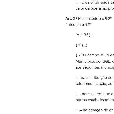
II – o valor da saída 
valor da operação pró
Art. 2º
Fica inserido o § 2º 
único para § 1º:
“Art. 3º (…)
§ 1º (…)
§ 2º O campo MUN do 
Municípios do IBGE, 
aos seguintes municíp
I – na distribuição d
telecomunicação, ao m
II – no caso em que o
outros estabelecimen
III – na geração de e