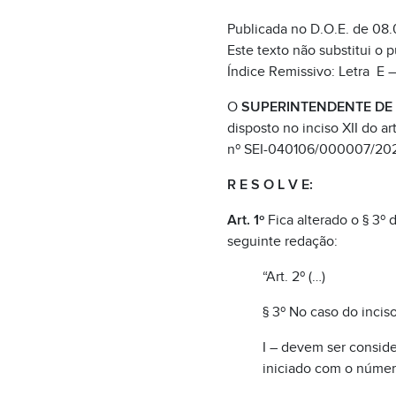
Publicada no D.O.E. de 08.
Este texto não substitui o 
Índice Remissivo: Letra E 
O
SUPERINTENDENTE DE 
disposto no inciso XII do a
nº SEI-040106/000007/20
R E S O L V E:
Art. 1º
Fica alterado o § 3º d
seguinte redação:
“Art. 2º (…)
§ 3º No caso do inci
I – devem ser consid
iniciado com o númer