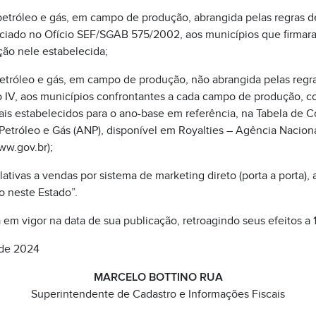
petróleo e gás, em campo de produção, abrangida pelas regras d
nciado no Ofício SEF/SGAB 575/2002, aos municípios que firmara
ção nele estabelecida;
etróleo e gás, em campo de produção, não abrangida pelas regra
 IV, aos municípios confrontantes a cada campo de produção, c
is estabelecidos para o ano-base em referência, na Tabela de C
etróleo e Gás (ANP), disponível em Royalties – Agência Naciona
ww.gov.br);
lativas a vendas por sistema de marketing direto (porta a porta),
o neste Estado”.
á em vigor na data de sua publicação, retroagindo seus efeitos a
 de 2024
MARCELO BOTTINO RUA
Superintendente de Cadastro e Informações Fiscais