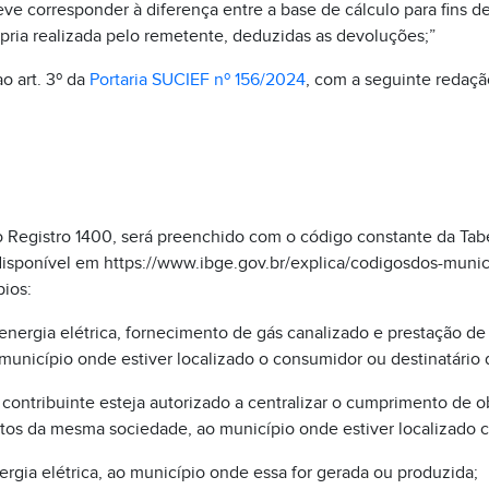
deve corresponder à diferença entre a base de cálculo para fins de 
pria realizada pelo remetente, deduzidas as devoluções;”
ao art. 3º da
Portaria SUCIEF nº 156/2024
, com a seguinte redaçã
Registro 1400, será preenchido com o código constante da Tab
disponível em https://www.ibge.gov.br/explica/codigosdos-muni
ios:
e energia elétrica, fornecimento de gás canalizado e prestação 
unicípio onde estiver localizado o consumidor ou destinatário 
 contribuinte esteja autorizado a centralizar o cumprimento de 
tos da mesma sociedade, ao município onde estiver localizado 
nergia elétrica, ao município onde essa for gerada ou produzida;