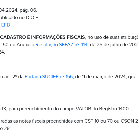
04.2024, pág. 06.
publicado no D.O.E.
–
EFD
CADASTRO E INFORMAÇÕES FISCAIS
, no uso de suas atribuiç
rt. 50 do Anexo à
Resolução SEFAZ nº 414
, de 25 de julho de 202
24,
o art. 2º da
Portaria SUCIEF nº 156
, de 11 de março de 2024, que 
so IX, para preenchimento do campo VALOR do Registro 1400:
eradas as notas fiscais preenchidas com CST 10 ou 70 ou CSON
o 28;