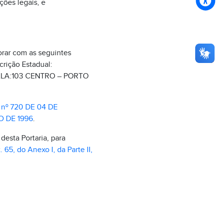
ções legais, e
orar com as seguintes
scrição Estadual:
SALA:103 CENTRO – PORTO
º 720 DE 04 DE
O DE 1996
.
desta Portaria, para
t. 65, do Anexo I, da Parte II,