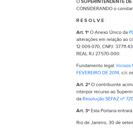
O
SUPERINTENDENTE DE F
CONSIDERANDO o constante
R E S O L V E
:
Art. 1º
O Anexo Único da
P
alterações em relação ao c
12.009.070, CNPJ: 37.71
REAL RJ 27.570-000.
Fundamento legal:
Incisos I
FEVEREIRO DE 2014
, c/c o
Art. 2º
O contribuinte acima 
interpor recurso ao Superin
da
Resolução SEFAZ nº 720
Art. 3º
Esta Portaria entrará
Rio de Janeiro, 30 de set