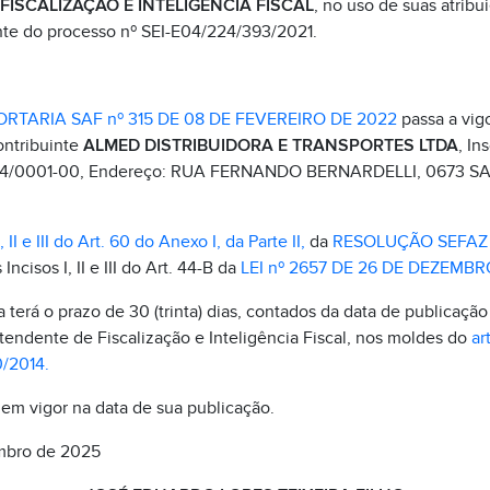
ISCALIZAÇÃO E INTELIGÊNCIA FISCAL
, no uso de suas atribui
 do processo nº SEI-E04/224/393/2021.
ORTARIA SAF nº 315 DE 08 DE FEVEREIRO DE 2022
passa a vig
ontribuinte
ALMED DISTRIBUIDORA E TRANSPORTES LTDA
, In
1.434/0001-00, Endereço: RUA FERNANDO BERNARDELLI, 0673 
, II e III do Art. 60 do Anexo I, da Parte II,
da
RESOLUÇÃO SEFAZ n
s Incisos I, II e III do Art. 44-B da
LEI nº 2657 DE 26 DE DEZEMBR
terá o prazo de 30 (trinta) dias, contados da data de publicação 
tendente de Fiscalização e Inteligência Fiscal, nos moldes do
ar
/2014.
 em vigor na data de sua publicação.
embro de 2025