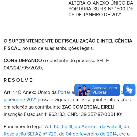
ALTERA O ANEXO ÚNICO DA
PORTARIA SUFIS Nº 1500 DE
05 DE JANEIRO DE 2021.
O SUPERINTENDENTE DE FISCALIZAÇÃO E INTELIGÊNCIA
FISCAL
, no uso de suas atribuições legais,
CONSIDERANDO
o constante do processo SEI- E-
04/224/795/2020,
R E S O L V E :
Art. 1º
O Anexo Único da
Portaria SUFIS nº 1500 de 05 de
janeiro de 2021
passa a vigorar com as seguintes alterações
em relação ao contribuinte
ZAC COMERCIAL EIRELI
,
Inscrição Estadual: 11.863.183, CNPJ: 39.357.187/0001-10:
Fundamento legal:
Art. 60, I e III, do Anexo I, da Parte II
, da
Resolução SEFAZ nº 720, de 04 de fevereiro de 2014
, c/c o