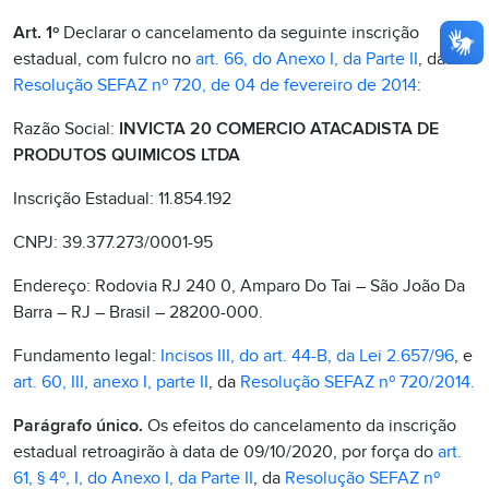
Art. 1º
Declarar o cancelamento da seguinte inscrição
estadual, com fulcro no
art. 66, do Anexo I, da Parte II
, da
Resolução SEFAZ nº 720, de 04 de fevereiro de 2014
:
Razão Social:
INVICTA 20 COMERCIO ATACADISTA DE
PRODUTOS QUIMICOS LTDA
Inscrição Estadual: 11.854.192
CNPJ: 39.377.273/0001-95
Endereço: Rodovia RJ 240 0, Amparo Do Tai – São João Da
Barra – RJ – Brasil – 28200-000.
Fundamento legal:
Incisos III, do art. 44-B, da Lei 2.657/96
, e
art. 60, III, anexo I, parte II
, da
Resolução SEFAZ nº 720/2014.
Parágrafo único.
Os efeitos do cancelamento da inscrição
estadual retroagirão à data de 09/10/2020, por força do
art.
61, § 4º, I, do Anexo I, da Parte II
, da
Resolução SEFAZ nº