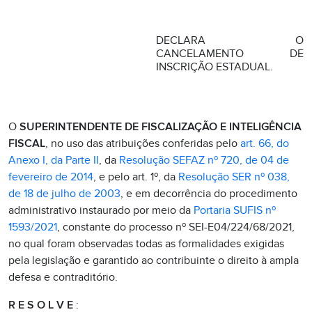
DECLARA O
CANCELAMENTO DE
INSCRIÇÃO ESTADUAL.
O
SUPERINTENDENTE DE FISCALIZAÇÃO E INTELIGÊNCIA
FISCAL
, no uso das atribuições conferidas pelo
art. 66, do
Anexo I, da Parte II
, da
Resolução SEFAZ nº 720, de 04 de
fevereiro de 2014
, e pelo art. 1º, da
Resolução SER nº 038,
de 18 de julho de 2003
, e em decorrência do procedimento
administrativo instaurado por meio da
Portaria SUFIS nº
1593/2021
, constante do processo nº SEI-E04/224/68/2021,
no qual foram observadas todas as formalidades exigidas
pela legislação e garantido ao contribuinte o direito à ampla
defesa e contraditório.
R E S O L V E
: