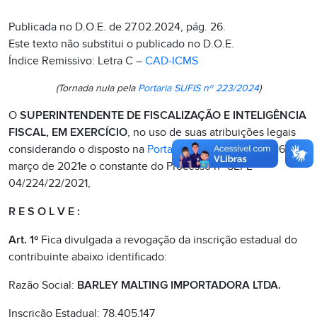
Publicada no D.O.E. de 27.02.2024, pág. 26.
Este texto não substitui o publicado no D.O.E.
Índice Remissivo: Letra C –
CAD-ICMS
(Tornada nula pela 
Portaria SUFIS nº 223/2024
)
O
SUPERINTENDENTE DE FISCALIZAÇÃO E INTELIGÊNCIA
FISCAL, EM EXERCÍCIO
, no uso de suas atribuições legais
considerando o disposto na
Portaria SUFIS nº 1590
de 16 de
março de 2021e o constante do Processo nº SEI-E-
04/224/22/2021,
R E S O L V E :
Art. 1º
Fica divulgada a revogação da inscrição estadual do
contribuinte abaixo identificado:
Razão Social:
BARLEY MALTING IMPORTADORA LTDA.
Inscrição Estadual: 78.405.147