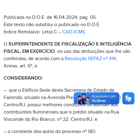
Publicada no D.O.E. de 16.04.2024, pág. 05.
Este texto não substitui o publicado no D.O.E.
Índice Remissivo: Letra C –
CAD-ICMS
O
SUPERINTENDENTE DE FISCALIZAÇÃO E INTELIGÊNCIA
FISCAL, EM EXERCÍCIO
, no uso das atribuições que lhe são
conferidas, de acordo com a
Resolução SEFAZ nº 414
,
Anexo, art. 6º, e
CONSIDERANDO:
– que o Edifício-Sede desta Secretaria de Estado de
Fazenda, situado na Avenida Presidente Vargas, nº 670,
Centro/RJ, possui melhores condições de atender aos
contribuintes fluminenses que o prédio situado na Rua
Visconde do Rio Branco, nº 22, Centro/RJ; e
– o constante dos autos do processo nº SEI-