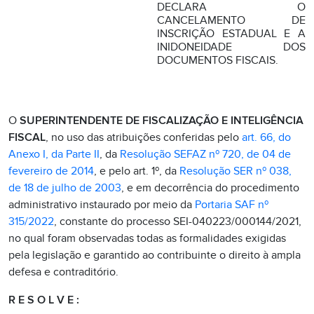
DECLARA O
CANCELAMENTO DE
INSCRIÇÃO ESTADUAL E A
INIDONEIDADE DOS
DOCUMENTOS FISCAIS.
O
SUPERINTENDENTE DE FISCALIZAÇÃO E INTELIGÊNCIA
FISCAL
, no uso das atribuições conferidas pelo
art. 66, do
Anexo I, da Parte II
, da
Resolução SEFAZ nº 720, de 04 de
fevereiro de 2014
, e pelo art. 1º, da
Resolução SER nº 038,
de 18 de julho de 2003
, e em decorrência do procedimento
administrativo instaurado por meio da
Portaria SAF nº
315/2022
, constante do processo SEI-040223/000144/2021,
no qual foram observadas todas as formalidades exigidas
pela legislação e garantido ao contribuinte o direito à ampla
defesa e contraditório.
R E S O L V E :