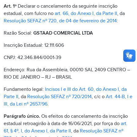
Art. 1º
Declarar o cancelamento da seguinte inscrição
estadual, com fulcro no
art. 66, do Anexo I, da Parte II
, da
Resolução SEFAZ nº 720, de 04 de fevereiro de 2014
:
Razão Social:
GSTAAD COMERCIAL LTDA
Inscrição Estadual: 12.111.606
CNPJ: 42.346.844/0001-39
Endereço: Rua da Assembleia, 00010 SAL 2409 CENTRO –
RIO DE JANEIRO – RJ – BRASIL
Fundamento legal:
Incisos I e III do Art. 60, do Anexo I, da
Parte II
, da
Resolução SEFAZ nº 720/2014
, c/c o
Art. 44-B, I e
III, da Lei nº 2657/96
.
Parágrafo único.
Os efeitos do cancelamento da inscrição
estadual retroagirão à data de 16/06/2021, por força do
art.
61, § 4º, I, do Anexo I, da Parte II
, da
Resolução SEFAZ nº