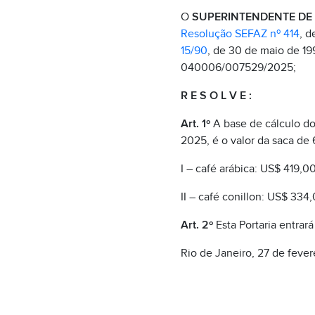
O
SUPERINTENDENTE DE
Resolução SEFAZ nº 414
, d
15/90
, de 30 de maio de 19
040006/007529/2025;
R E S O L V E :
Art. 1º
A base de cálculo do
2025, é o valor da saca de
I – café arábica: US$ 419,
II – café conillon: US$ 33
Art. 2º
Esta Portaria entrar
Rio de Janeiro, 27 de feve