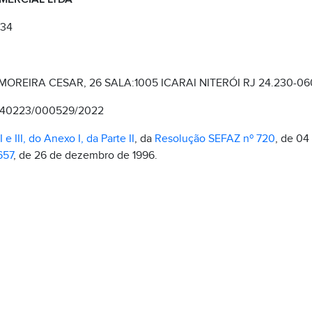
334
OREIRA CESAR, 26 SALA:1005 ICARAI NITERÓI RJ 24.230-06
-040223/000529/2022
I e III, do Anexo I, da Parte II
, da
Resolução SEFAZ nº 720
, de 04
657
, de 26 de dezembro de 1996.