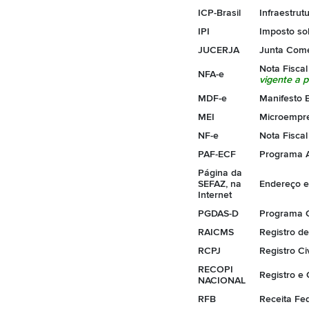
ICP-Brasil
Infraestrut
IPI
Imposto sob
JUCERJA
Junta Come
Nota Fiscal
NFA-e
vigente a p
MDF-e
Manifesto 
MEI
Microempre
NF-e
Nota Fiscal
PAF-ECF
Programa A
Página da
SEFAZ, na
Endereço e
Internet
PGDAS-D
Programa G
RAICMS
Registro d
RCPJ
Registro Ci
RECOPI
Registro e
NACIONAL
RFB
Receita Fed