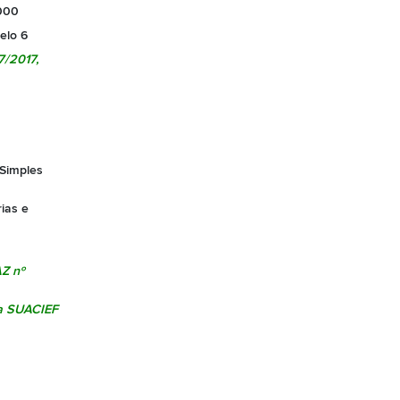
000
elo 6
7/2017
,
 Simples
ias e
Z nº
la SUACIEF