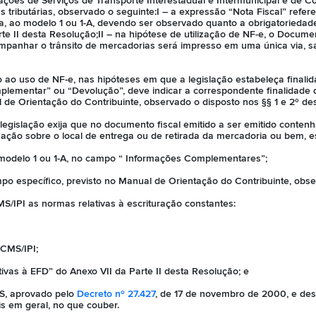
ações de Serviços de Transporte Interestadual e Intermunicipal e de 
tributárias, observado o seguinte:I – a expressão “Nota Fiscal” refere-
da, ao modelo 1 ou 1-A, devendo ser observado quanto a obrigatoriedad
te II desta Resolução;II – na hipótese de utilização de NF-e, o Docume
mpanhar o trânsito de mercadorias será impresso em uma única via, sa
ado ao uso de NF-e, nas hipóteses em que a legislação estabeleça finali
lementar” ou “Devolução”, deve indicar a correspondente finalidade
 de Orientação do Contribuinte, observado o disposto nos §§ 1 e 2º des
legislação exija que no documento fiscal emitido a ser emitido contenh
ação sobre o local de entrega ou de retirada da mercadoria ou bem, e
, modelo 1 ou 1-A, no campo “ Informações Complementares”;
po específico, previsto no Manual de Orientação do Contribuinte, obser
MS/IPI as normas relativas à escrituração constantes:
ICMS/IPI;
ivas à EFD” do Anexo VII da Parte II desta Resolução; e
S, aprovado pelo
Decreto nº 27.427
, de 17 de novembro de 2000, e des
ais em geral, no que couber.