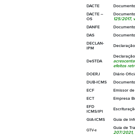
DACTE
Documento 
DACTE –
Documento 
OS
125/2017
, 
DANFE
Documento 
DAS
Documento 
DECLAN-
Declaração 
IPM
Declaração 
DeSTDA
acrescenta
efeitos ret
DOERJ
Diário Ofic
DUB-ICMS
Documento 
ECF
Emissor de
ECT
Empresa Bra
EFD
Escrituraçã
ICMS/IPI
GIA-ICMS
Guia de In
Guia de Tra
GTV-e
207/2021
,