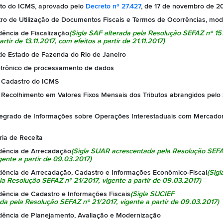
o do ICMS, aprovado pelo
Decreto nº 27.427
, de 17 de novembro de 2
tro de Utilização de Documentos Fiscais e Termos de Ocorrências, mod
dência de Fiscalização
(Sigla SAF alterada pela
Resolução SEFAZ nº 15
rtir de 13.11.2017, com efeitos a partir de 21.11.2017)
 de Estado de Fazenda do Rio de Janeiro
etrônico de processamento de dados
 Cadastro do ICMS
 Recolhimento em Valores Fixos Mensais dos Tributos abrangidos pelo
tegrado de Informações sobre Operações Interestaduais com Mercador
ia de Receita
dência de Arrecadação
(Sigla SUAR acrescentada pela
Resolução SEFA
igente a partir de 09.03.2017)
dência de Arrecadação, Cadastro e Informações Econômico-Fiscal
(Sig
ela
Resolução SEFAZ nº 21/2017
, vigente a partir de 09.03.2017)
dência de Cadastro e Informações Fiscais
(Sigla SUCIEF
da pela
Resolução SEFAZ nº 21/2017
, vigente a partir de 09.03.2017)
dência de Planejamento, Avaliação e Modernização