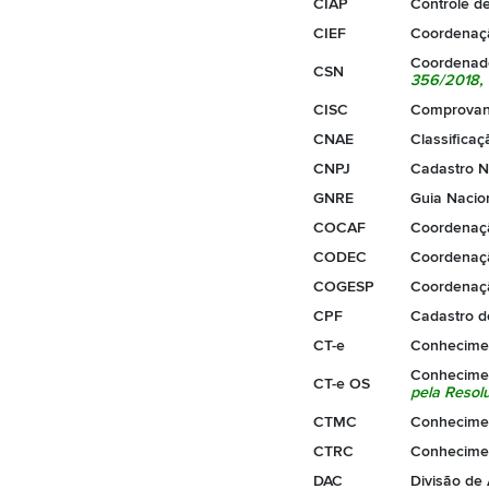
CIAP
Controle d
CIEF
Coordenaçã
Coordenado
CSN
356/2018
,
CISC
Comprovant
CNAE
Classifica
CNPJ
Cadastro N
GNRE
Guia Nacio
COCAF
Coordenaçã
CODEC
Coordenaçã
COGESP
Coordenaçã
CPF
Cadastro d
CT-e
Conhecimen
Conhecimen
CT-e OS
pela
Resol
CTMC
Conhecimen
CTRC
Conhecimen
DAC
Divisão de