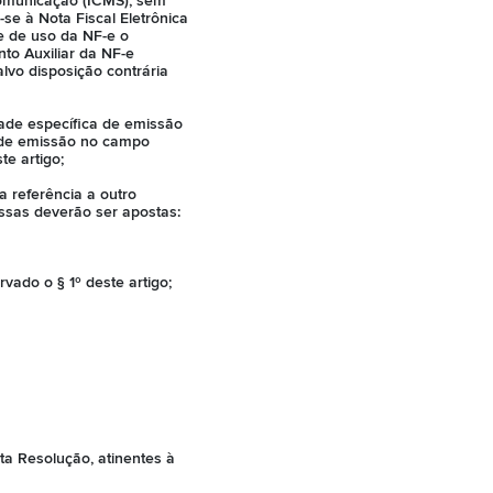
Comunicação (ICMS), sem
se à Nota Fiscal Eletrônica
e de uso da NF-e o
nto Auxiliar da NF-e
lvo disposição contrária
dade específica de emissão
 de emissão no campo
te artigo;
a referência a outro
ssas deverão ser apostas:
vado o § 1º deste artigo;
ta Resolução, atinentes à