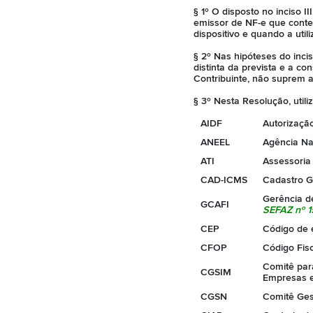
§ 1º O disposto no inciso II
emissor de NF-e que conte
dispositivo e quando a util
§ 2º Nas hipóteses do incis
distinta da prevista e a c
Contribuinte, não suprem a 
§ 3º Nesta Resolução, util
AIDF
Autorizaçã
ANEEL
Agência Nac
ATI
Assessoria
CAD-ICMS
Cadastro Ge
Gerência de
GCAFI
SEFAZ nº 1
CEP
Código de 
CFOP
Código Fis
Comitê par
CGSIM
Empresas 
CGSN
Comitê Ges