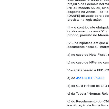
Mercadorias e sobre Prest
prejuízo das demais normas 
(NF-e), modelo 55, ou, ain
disposto no Anexo II da Par
(DANFE) utilizado para aco
prevista na legislação;
III – o contribuinte obrig
do documento, como “Comp
próprio, previsto no Manual
IV – na hipótese em que a 
documento fiscal ou inform
a) no caso de Nota Fiscal
b) no caso de NF-e, no cam
V – aplicar-se-ão à EFD IC
a) do
Ato COTEPE 9/08
;
b) do Guia Prático da EFD 
c) da Tabela “Normas Relat
d) do Regulamento do ICM
escrituração de livros fisc