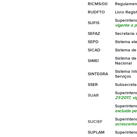
RICMS/00
Regulament
RUDFTO
Livro Regis
Superinten
SUFIS
vigente a pa
SEFAZ
Secretaria
SEPD
Sistema el
SICAD
Sistema de
Sistema de
SIMEI
Nacional
Sistema In
SINTEGRA
Serviços
SSER
Subsecretar
Superinten
SUAR
21/2017
, v
Superinten
excluída p
Superinten
SUCIEF
acrescenta
SUPLAM
Superinten