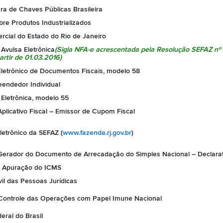
ura de Chaves Públicas Brasileira
re Produtos Industrializados
rcial do Estado do Rio de Janeiro
 Avulsa Eletrônica
(Sigla NFA-e acrescentada pela
Resolução SEFAZ nº
artir de 01.03.2016)
Eletrônico de Documentos Fiscais, modelo 58
endedor Individual
 Eletrônica, modelo 55
plicativo Fiscal – Emissor de Cupom Fiscal
letrônico da SEFAZ (
www.fazenda.rj.gov.br
)
erador do Documento de Arrecadação do Simples Nacional – Declarat
e Apuração do ICMS
vil das Pessoas Jurídicas
 Controle das Operações com Papel Imune Nacional
eral do Brasil