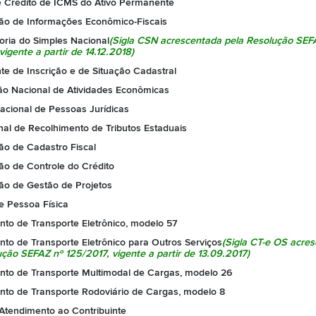
e Crédito de ICMS do Ativo Permanente
o de Informações Econômico-Fiscais
ria do Simples Nacional
(Sigla CSN acrescentada pela
Resolução SEF
 vigente a partir de 14.12.2018)
e de Inscrição e de Situação Cadastral
ção Nacional de Atividades Econômicas
acional de Pessoas Jurídicas
nal de Recolhimento de Tributos Estaduais
o de Cadastro Fiscal
o de Controle do Crédito
o de Gestão de Projetos
e Pessoa Física
to de Transporte Eletrônico, modelo 57
to de Transporte Eletrônico para Outros Serviços
(Sigla CT-e OS acre
ução SEFAZ nº 125/2017
, vigente a partir de 13.09.2017)
to de Transporte Multimodal de Cargas, modelo 26
to de Transporte Rodoviário de Cargas, modelo 8
 Atendimento ao Contribuinte