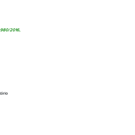
 980/2016
,
ório