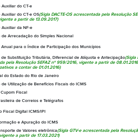
Auxiliar do CT-e
Auxiliar do CT-e OS
(Sigla DACTE-OS acrescentada pela
Resolução SE
vigente a partir de 13.09.2017)
Auxiliar da NF-e
de Arrecadação do Simples Nacional
Anual para o Índice de Participação dos Municípios
de Substituição Tributária, Diferencial de Alíquota e Antecipação
(Sigl
da pela
Resolução SEFAZ nº 959/2016
, vigente a partir de 08.01.201
roativos a contar de 01.01.2016)
ial do Estado do Rio de Janeiro
de Utilização de Benefícios Fiscais do ICMS
 Cupom Fiscal
sileira de Correios e Telégrafos
o Fiscal Digital ICMS/IPI
formação e Apuração do ICMS
nsporte de Valores eletrônica
(Sigla GTV-e acrescentada pela
Resoluçã
 vigente a partir de 17.03.2021)