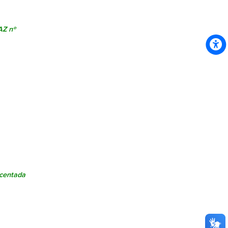
AZ nº
scentada