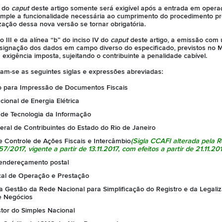
I do
caput
deste artigo somente será exigível após a entrada em operaç
mple a funcionalidade necessária ao cumprimento do procedimento pre
ização dessa nova versão se tornar obrigatória.
o III e da alínea “b” do inciso IV do
caput
deste artigo, a emissão com u
onsignação dos dados em campo diverso do especificado, previstos no 
exigência imposta, sujeitando o contribuinte a penalidade cabível.
izam-se as seguintes siglas e expressões abreviadas:
o para Impressão de Documentos Fiscais
ional de Energia Elétrica
 de Tecnologia da Informação
ral de Contribuintes do Estado do Rio de Janeiro
 Controle de Ações Fiscais e Intercâmbio
(Sigla CCAFI alterada pela
R
57/2017
, vigente a partir de 13.11.2017, com efeitos a partir de 21.11.201
endereçamento postal
cal de Operação e Prestação
a Gestão da Rede Nacional para Simplificação do Registro e da Legali
e Negócios
tor do Simples Nacional