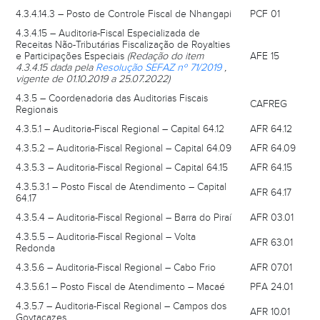
4.3.4.14.3 – Posto de Controle Fiscal de Nhangapi
PCF 01
4.3.4.15 – Auditoria-Fiscal Especializada de
Receitas Não-Tributárias Fiscalização de Royalties
e Participações Especiais
(Redação do item
AFE 15
4.3.4.15 dada pela
Resolução SEFAZ nº 71/2019
,
vigente de 01.10.2019 a 25.07.2022)
4.3.5 – Coordenadoria das Auditorias Fiscais
CAFREG
Regionais
4.3.5.1 – Auditoria-Fiscal Regional – Capital 64.12
AFR 64.12
4.3.5.2 – Auditoria-Fiscal Regional – Capital 64.09
AFR 64.09
4.3.5.3 – Auditoria-Fiscal Regional – Capital 64.15
AFR 64.15
4.3.5.3.1 – Posto Fiscal de Atendimento – Capital
AFR 64.17
64.17
4.3.5.4 – Auditoria-Fiscal Regional – Barra do Piraí
AFR 03.01
4.3.5.5 – Auditoria-Fiscal Regional – Volta
AFR 63.01
Redonda
4.3.5.6 – Auditoria-Fiscal Regional – Cabo Frio
AFR 07.01
4.3.5.6.1 – Posto Fiscal de Atendimento – Macaé
PFA 24.01
4.3.5.7 – Auditoria-Fiscal Regional – Campos dos
AFR 10.01
Goytacazes