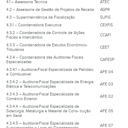
4.1 – Assessoria Técnica
ATEC
4.2 – Assessoria de Gestão de Projetos da Receita
AGPR
4.3 – Superintendência de Fiscalização
SUFIS
4.3.1 – Coordenadoria Executiva
CEXFIS
4.3.2 – Coordenadoria de Controle de Ações
CCAFI
Fiscais e Intercâmbio
4.3.3 – Coordenadoria de Estudos Econômico-
CEET
Tributários
4.3.4 – Coordenadoria das Auditorias Fiscais
CAFESP
Especializadas
4.3.4.1 – Auditoria-Fiscal Especializada de Petróleo
AFE 04
e Combustível
4.3.4.2 – Auditoria-Fiscal Especializada de Energia
AFE 03
Elétrica e Telecomunicações
4.3.4.3 – Auditoria-Fiscal Especializada de
AFE 02
Comércio Exterior
4.3.4.4 – Auditoria-Fiscal Especializada de
Siderurgia, Metalurgia e Material de Cons- trução
AFE 05
em Geral
4.3.4.5 – Auditoria-Fiscal Especializada de
AFE 07
Supermercados e Lojas de Departamento