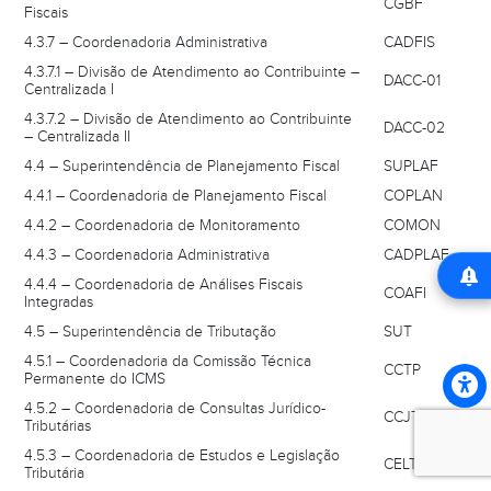
CGBF
Fiscais
4.3.7 – Coordenadoria Administrativa
CADFIS
4.3.7.1 – Divisão de Atendimento ao Contribuinte –
DACC-01
Centralizada I
4.3.7.2 – Divisão de Atendimento ao Contribuinte
DACC-02
– Centralizada II
4.4 – Superintendência de Planejamento Fiscal
SUPLAF
4.4.1 – Coordenadoria de Planejamento Fiscal
COPLAN
4.4.2 – Coordenadoria de Monitoramento
COMON
4.4.3 – Coordenadoria Administrativa
CADPLAF
4.4.4 – Coordenadoria de Análises Fiscais
COAFI
Integradas
4.5 – Superintendência de Tributação
SUT
4.5.1 – Coordenadoria da Comissão Técnica
CCTP
Permanente do ICMS
4.5.2 – Coordenadoria de Consultas Jurídico-
CCJT
Tributárias
4.5.3 – Coordenadoria de Estudos e Legislação
CELT
Tributária