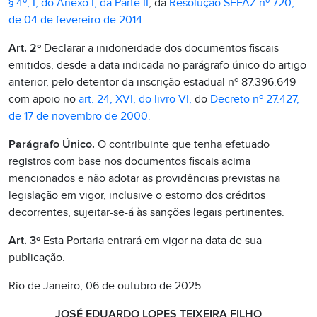
§ 4º, I, do Anexo I, da Parte II
, da
Resolução SEFAZ nº 720,
de 04 de fevereiro de 2014.
Art. 2º
Declarar a inidoneidade dos documentos fiscais
emitidos, desde a data indicada no parágrafo único do artigo
anterior, pelo detentor da inscrição estadual nº 87.396.649
com apoio no
art. 24, XVI, do livro VI,
do
Decreto nº 27.427,
de 17 de novembro de 2000.
Parágrafo Único.
O contribuinte que tenha efetuado
registros com base nos documentos fiscais acima
mencionados e não adotar as providências previstas na
legislação em vigor, inclusive o estorno dos créditos
decorrentes, sujeitar-se-á às sanções legais pertinentes.
Art. 3º
Esta Portaria entrará em vigor na data de sua
publicação.
Rio de Janeiro, 06 de outubro de 2025
JOSÉ EDUARDO LOPES TEIXEIRA FILHO