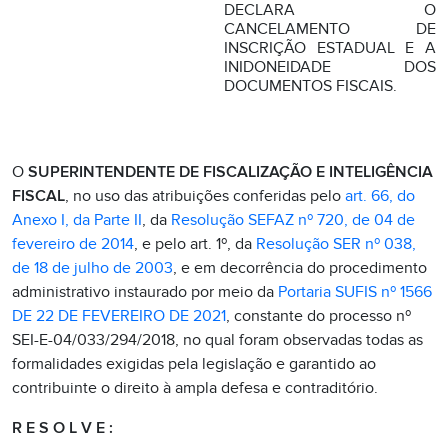
DECLARA O
CANCELAMENTO DE
INSCRIÇÃO ESTADUAL E A
INIDONEIDADE DOS
DOCUMENTOS FISCAIS.
O
SUPERINTENDENTE DE FISCALIZAÇÃO E INTELIGÊNCIA
FISCAL
, no uso das atribuições conferidas pelo
art. 66, do
Anexo I, da Parte II
, da
Resolução SEFAZ nº 720, de 04 de
fevereiro de 2014
, e pelo art. 1º, da
Resolução SER nº 038,
de 18 de julho de 2003
, e em decorrência do procedimento
administrativo instaurado por meio da
Portaria SUFIS nº 1566
DE 22 DE FEVEREIRO DE 2021
, constante do processo nº
SEI-E-04/033/294/2018, no qual foram observadas todas as
formalidades exigidas pela legislação e garantido ao
contribuinte o direito à ampla defesa e contraditório.
R E S O L V E :