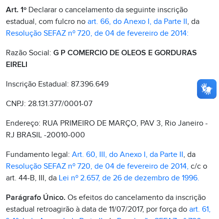
Art. 1º
Declarar o cancelamento da seguinte inscrição
estadual, com fulcro no
art. 66, do Anexo I, da Parte II
, da
Resolução SEFAZ nº 720, de 04 de fevereiro de 2014:
Razão Social:
G P COMERCIO DE OLEOS E GORDURAS
EIRELI
Inscrição Estadual: 87.396.649
CNPJ: 28.131.377/0001-07
Endereço: RUA PRIMEIRO DE MARÇO, PAV 3, Rio Janeiro -
RJ BRASIL -20010-000
Fundamento legal:
Art. 60, III, do Anexo I, da Parte II
, da
Resolução SEFAZ nº 720, de 04 de fevereiro de 2014,
c/c o
art. 44-B, III, da
Lei nº 2.657, de 26 de dezembro de 1996.
Parágrafo Único.
Os efeitos do cancelamento da inscrição
estadual retroagirão à data de 11/07/2017, por força do
art. 61,