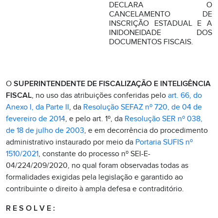
DECLARA O
CANCELAMENTO DE
INSCRIÇÃO ESTADUAL E A
INIDONEIDADE DOS
DOCUMENTOS FISCAIS.
O
SUPERINTENDENTE DE FISCALIZAÇÃO E INTELIGÊNCIA
FISCAL
, no uso das atribuições conferidas pelo
art. 66, do
Anexo I, da Parte II
, da
Resolução SEFAZ nº 720, de 04 de
fevereiro de 2014
, e pelo art. 1º, da
Resolução SER nº 038,
de 18 de julho de 2003
, e em decorrência do procedimento
administrativo instaurado por meio da
Portaria SUFIS nº
1510/2021
, constante do processo nº SEI-E-
04/224/209/2020, no qual foram observadas todas as
formalidades exigidas pela legislação e garantido ao
contribuinte o direito à ampla defesa e contraditório.
R E S O L V E :