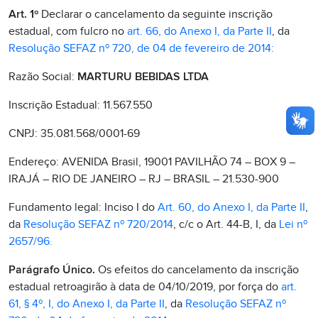
Art. 1º
Declarar o cancelamento da seguinte inscrição
estadual, com fulcro no
art. 66, do Anexo I, da Parte II
, da
Resolução SEFAZ nº 720, de 04 de fevereiro de 2014:
Razão Social:
MARTURU BEBIDAS LTDA
Inscrição Estadual: 11.567.550
CNPJ: 35.081.568/0001-69
Endereço: AVENIDA Brasil, 19001 PAVILHÃO 74 – BOX 9 –
IRAJÁ – RIO DE JANEIRO – RJ – BRASIL – 21.530-900
Fundamento legal: Inciso I do
Art. 60, do Anexo I, da Parte II
,
da
Resolução SEFAZ nº 720/2014
, c/c o Art. 44-B, I, da
Lei nº
2657/96.
Parágrafo Único.
Os efeitos do cancelamento da inscrição
estadual retroagirão à data de 04/10/2019, por força do
art.
61, § 4º, I, do Anexo I, da Parte II
, da
Resolução SEFAZ nº