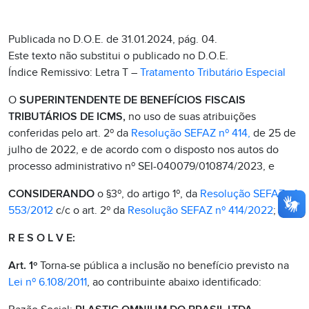
Publicada no D.O.E. de 31.01.2024, pág. 04.
Este texto não substitui o publicado no D.O.E.
Índice Remissivo: Letra T –
Tratamento Tributário Especial
O
SUPERINTENDENTE DE BENEFÍCIOS FISCAIS
TRIBUTÁRIOS DE ICMS,
no uso de suas atribuições
conferidas pelo art. 2º da
Resolução SEFAZ nº 414,
de 25 de
julho de 2022, e de acordo com o disposto nos autos do
processo administrativo nº SEI-040079/010874/2023, e
CONSIDERANDO
o §3º, do artigo 1º, da
Resolução SEFAZ nº
553/2012
c/c o art. 2º da
Resolução SEFAZ nº 414/2022
;
R E S O L V E:
Art. 1º
Torna-se pública a inclusão no benefício previsto na
Lei nº 6.108/2011
, ao contribuinte abaixo identificado: