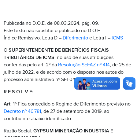
Publicada no D.O.E. de 08.03.2024, pág. 09.
Este texto não substitui o publicado no D.O.E.
Índice Remissivo: Letra D –
Diferimento
e Letra I –
ICMS
O
SUPERINTENDENTE DE BENEFÍCIOS FISCAIS
TRIBUTÁRIOS DE ICMS
, no uso de suas atribuições
conferidas pelo art. 2º da
Resolução SEFAZ nº 414
, de 25 de
julho de 2022, e de acordo com o disposto nos autos do
processo administrativo nº SEI-040079/002130/2023;
R E S O L V E:
Art. 1º
Fica concedido o Regime de Diferimento previsto no
Decreto nº 46.781
, de 27 de setembro de 2019, ao
contribuinte abaixo identificado:
Razão Social:
GYPSUM MINERAÇÃO INDUSTRIA E