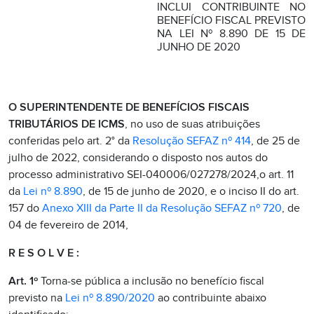
INCLUI CONTRIBUINTE NO
BENEFÍCIO FISCAL PREVISTO
NA LEI Nº 8.890 DE 15 DE
JUNHO DE 2020
O SUPERINTENDENTE DE BENEFÍCIOS FISCAIS
TRIBUTÁRIOS DE ICMS
, no uso de suas atribuições
conferidas pelo art. 2° da
Resolução SEFAZ nº 414
, de 25 de
julho de 2022, considerando o disposto nos autos do
processo administrativo SEI-040006/027278/2024,o art. 11
da
Lei nº 8.890
, de 15 de junho de 2020, e o inciso II do art.
157 do
Anexo XIII da Parte II da Resolução SEFAZ nº 720
, de
04 de fevereiro de 2014,
R E S O L V E :
Art. 1º
Torna-se pública a inclusão no benefício fiscal
previsto na
Lei nº 8.890/2020
ao contribuinte abaixo