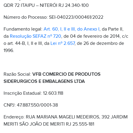
QDR 72 ITAIPU – NITERÓI RJ 24.340-100
Número do Processo: SEI-040223/000461/2022
Fundamento legal:
Art. 60, I, II e III, do Anexo I
, da Parte II,
da
Resolução SEFAZ nº 720
, de 04 de fevereiro de 2014, c/c
o art. 44-B, I, II e III, da
Lei nº 2.657
, de 26 de dezembro de
1996.
Razão Social:
VFB COMERCIO DE PRODUTOS
SIDERURGICOS E EMBALAGENS LTDA
Inscrição Estadual: 12.603.118
CNPJ: 47.887.550/0001-38
Endereço: RUA MARIANA MAGELI MEDEIROS, 392 JARDIM
MERITI SÃO JOÃO DE MERITI RJ 25.555-181