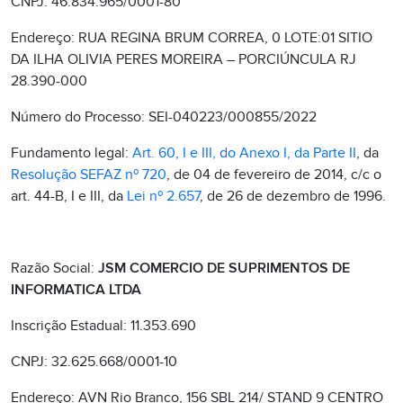
CNPJ: 46.834.965/0001-80
Endereço: RUA REGINA BRUM CORREA, 0 LOTE:01 SITIO
DA ILHA OLIVIA PERES MOREIRA – PORCIÚNCULA RJ
28.390-000
Número do Processo: SEI-040223/000855/2022
Fundamento legal:
Art. 60, I e III, do Anexo I, da Parte II
, da
Resolução SEFAZ nº 720
, de 04 de fevereiro de 2014, c/c o
art. 44-B, I e III, da
Lei nº 2.657
, de 26 de dezembro de 1996.
Razão Social:
JSM COMERCIO DE SUPRIMENTOS DE
INFORMATICA LTDA
Inscrição Estadual: 11.353.690
CNPJ: 32.625.668/0001-10
Endereço: AVN Rio Branco, 156 SBL 214/ STAND 9 CENTRO