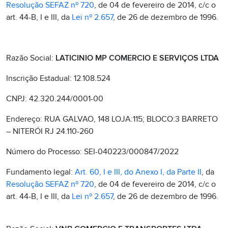
Resolução SEFAZ nº 720
, de 04 de fevereiro de 2014, c/c o
art. 44-B, I e III, da
Lei nº 2.657
, de 26 de dezembro de 1996.
Razão Social:
LATICINIO MP COMERCIO E SERVIÇOS LTDA
Inscrição Estadual: 12.108.524
CNPJ: 42.320.244/0001-00
Endereço: RUA GALVAO, 148 LOJA:115; BLOCO:3 BARRETO
– NITERÓI RJ 24.110-260
Número do Processo: SEI-040223/000847/2022
Fundamento legal:
Art. 60, I e III, do Anexo I, da Parte II
, da
Resolução SEFAZ nº 720
, de 04 de fevereiro de 2014, c/c o
art. 44-B, I e III, da
Lei nº 2.657
, de 26 de dezembro de 1996.