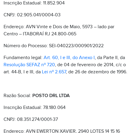
Inscrição Estadual: 11.852.904
CNPJ: 02.905.041/0004-03
Endereço: AVN Vinte e Dois de Maio, 5973 – lado par
Centro – ITABORAÍ RJ 24.800-065
Número do Processo: SEI-040223/000901/2022
Fundamento legal:
Art. 60, I e III, do Anexo I
, da Parte II, da
Resolução SEFAZ nº 720
, de 04 de fevereiro de 2014, c/c o
art. 44-B, I e III, da
Lei nº 2.657
, de 26 de dezembro de 1996.
Razão Social:
POSTO DRL LTDA
Inscrição Estadual: 78.180.064
CNPJ: 08.351.274/0001-37
Endereço: AVN EWERTON XAVIER, 2940 LOTES 14 15 16