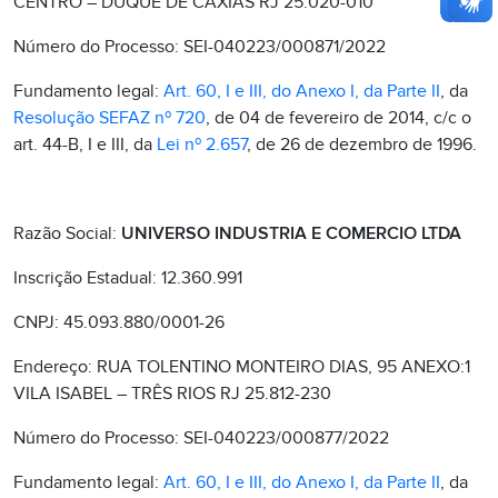
CENTRO – DUQUE DE CAXIAS RJ 25.020-010
Número do Processo: SEI-040223/000871/2022
Fundamento legal:
Art. 60, I e III, do Anexo I, da Parte II
, da
Resolução SEFAZ nº 720
, de 04 de fevereiro de 2014, c/c o
art. 44-B, I e III, da
Lei nº 2.657
, de 26 de dezembro de 1996.
Razão Social:
UNIVERSO INDUSTRIA E COMERCIO LTDA
Inscrição Estadual: 12.360.991
CNPJ: 45.093.880/0001-26
Endereço: RUA TOLENTINO MONTEIRO DIAS, 95 ANEXO:1
VILA ISABEL – TRÊS RIOS RJ 25.812-230
Número do Processo: SEI-040223/000877/2022
Fundamento legal:
Art. 60, I e III, do Anexo I, da Parte II
, da