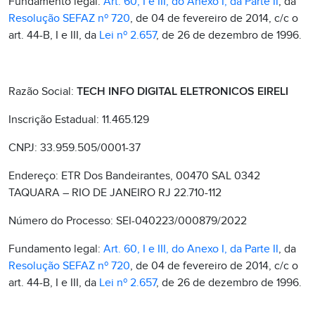
Fundamento legal:
Art. 60, I e III, do Anexo I, da Parte II
, da
Resolução SEFAZ nº 720
, de 04 de fevereiro de 2014, c/c o
art. 44-B, I e III, da
Lei nº 2.657
, de 26 de dezembro de 1996.
Razão Social:
TECH INFO DIGITAL ELETRONICOS EIRELI
Inscrição Estadual: 11.465.129
CNPJ: 33.959.505/0001-37
Endereço: ETR Dos Bandeirantes, 00470 SAL 0342
TAQUARA – RIO DE JANEIRO RJ 22.710-112
Número do Processo: SEI-040223/000879/2022
Fundamento legal:
Art. 60, I e III, do Anexo I, da Parte II
, da
Resolução SEFAZ nº 720
, de 04 de fevereiro de 2014, c/c o
art. 44-B, I e III, da
Lei nº 2.657
, de 26 de dezembro de 1996.