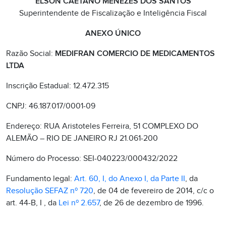
ELSON CAETANO MENEZES DOS SANTOS
Superintendente de Fiscalização e Inteligência Fiscal
ANEXO ÚNICO
Razão Social:
MEDIFRAN COMERCIO DE MEDICAMENTOS
LTDA
Inscrição Estadual: 12.472.315
CNPJ: 46.187.017/0001-09
Endereço: RUA Aristoteles Ferreira, 51 COMPLEXO DO
ALEMÃO – RIO DE JANEIRO RJ 21.061-200
Número do Processo: SEI-040223/000432/2022
Fundamento legal:
Art. 60, I, do Anexo I, da Parte II
, da
Resolução SEFAZ nº 720
, de 04 de fevereiro de 2014, c/c o
art. 44-B, I , da
Lei nº 2.657
, de 26 de dezembro de 1996.