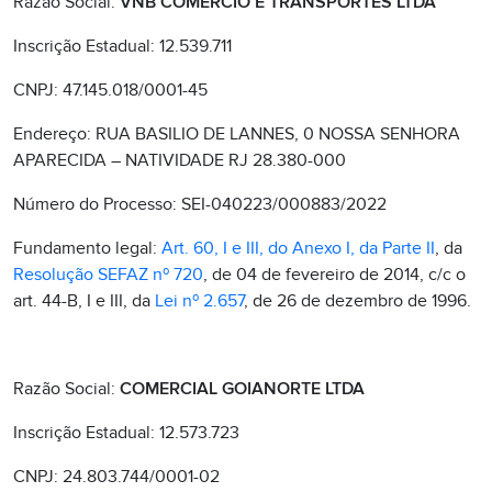
Razão Social:
VNB COMERCIO E TRANSPORTES LTDA
Inscrição Estadual: 12.539.711
CNPJ: 47.145.018/0001-45
Endereço: RUA BASILIO DE LANNES, 0 NOSSA SENHORA
APARECIDA – NATIVIDADE RJ 28.380-000
Número do Processo: SEI-040223/000883/2022
Fundamento legal:
Art. 60, I e III, do Anexo I, da Parte II
, da
Resolução SEFAZ nº 720
, de 04 de fevereiro de 2014, c/c o
art. 44-B, I e III, da
Lei nº 2.657
, de 26 de dezembro de 1996.
Razão Social:
COMERCIAL GOIANORTE LTDA
Inscrição Estadual: 12.573.723
CNPJ: 24.803.744/0001-02