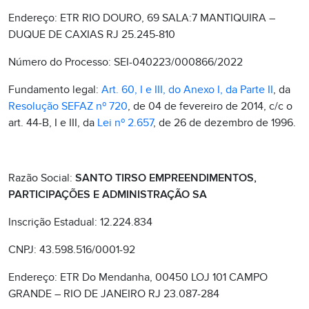
Endereço: ETR RIO DOURO, 69 SALA:7 MANTIQUIRA –
DUQUE DE CAXIAS RJ 25.245-810
Número do Processo: SEI-040223/000866/2022
Fundamento legal:
Art. 60, I e III, do Anexo I, da Parte II
, da
Resolução SEFAZ nº 720
, de 04 de fevereiro de 2014, c/c o
art. 44-B, I e III, da
Lei nº 2.657
, de 26 de dezembro de 1996.
Razão Social:
SANTO TIRSO EMPREENDIMENTOS,
PARTICIPAÇÕES E ADMINISTRAÇÃO SA
Inscrição Estadual: 12.224.834
CNPJ: 43.598.516/0001-92
Endereço: ETR Do Mendanha, 00450 LOJ 101 CAMPO
GRANDE – RIO DE JANEIRO RJ 23.087-284