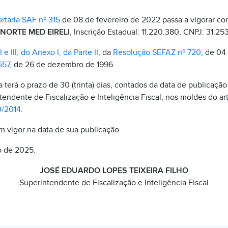
rtaria SAF nº 315
de 08 de fevereiro de 2022 passa a vigorar co
NORTE MED EIRELI
, Inscrição Estadual: 11.220.380, CNPJ: 31.2
I e III, do Anexo I, da Parte II
, da
Resolução SEFAZ nº 720
, de 04
657
, de 26 de dezembro de 1996.
terá o prazo de 30 (trinta) dias, contados da data de publicação 
tendente de Fiscalização e Inteligência Fiscal, nos moldes do ar
0/2014
.
em vigor na data de sua publicação.
o de 2025.
JOSÉ EDUARDO LOPES TEIXEIRA FILHO
Superintendente de Fiscalização e Inteligência Fiscal