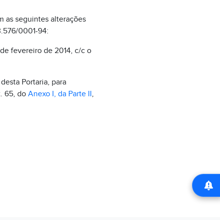
m as seguintes alterações
53.576/0001-94:
 de fevereiro de 2014, c/c o
desta Portaria, para
t. 65, do
Anexo I, da Parte II
,