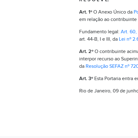
Art. 1º
O Anexo Único da
Po
em relação ao contribuinte
Fundamento legal:
Art. 60, 
art. 44-B, I e III, da
Lei nº 2.
Art. 2º
O contribuinte acima 
interpor recurso ao Superin
da
Resolução SEFAZ nº 72
Art. 3º
Esta Portaria entra 
Rio de Janeiro, 09 de junh