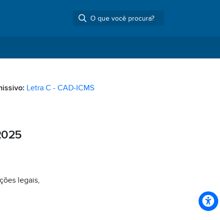
missivo:
Letra C - CAD-ICMS
2025
ções legais,