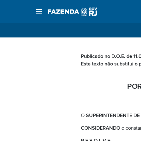
Publicado no D.O.E. de 11.
Este texto não substitui o 
POR
O
SUPERINTENDENTE DE F
CONSIDERANDO
o consta
R E S O L V E: