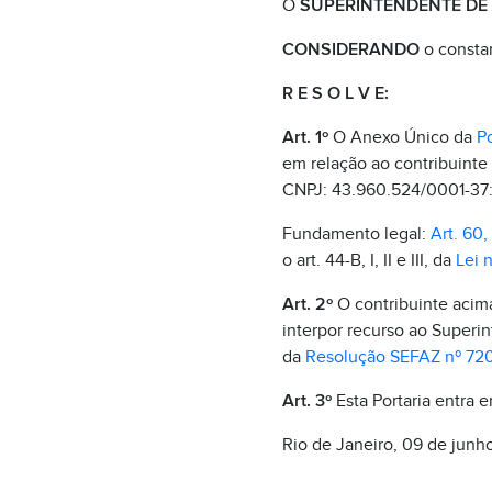
O
SUPERINTENDENTE DE F
CONSIDERANDO
o consta
R E S O L V E:
Art. 1º
O Anexo Único da
Po
em relação ao contribuinte
CNPJ: 43.960.524/0001-37
Fundamento legal:
Art. 60, 
o art. 44-B, I, II e III, da
Lei 
Art. 2º
O contribuinte acima 
interpor recurso ao Superin
da
Resolução SEFAZ nº 72
Art. 3º
Esta Portaria entra 
Rio de Janeiro, 09 de junh