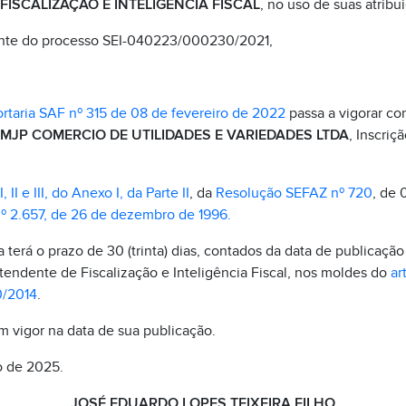
ISCALIZAÇÃO E INTELIGÊNCIA FISCAL
, no uso de suas atribui
nte do processo SEI-040223/000230/2021,
rtaria SAF nº 315 de 08 de fevereiro de 2022
passa a vigorar co
MJP COMERCIO DE UTILIDADES E VARIEDADES LTDA
, Inscriç
:
I, II e III, do Anexo I, da Parte II
, da
Resolução SEFAZ nº 720
, de 
nº 2.657, de 26 de dezembro de 1996.
terá o prazo de 30 (trinta) dias, contados da data de publicação 
tendente de Fiscalização e Inteligência Fiscal, nos moldes do
ar
0/2014
.
em vigor na data de sua publicação.
o de 2025.
JOSÉ EDUARDO LOPES TEIXEIRA FILHO