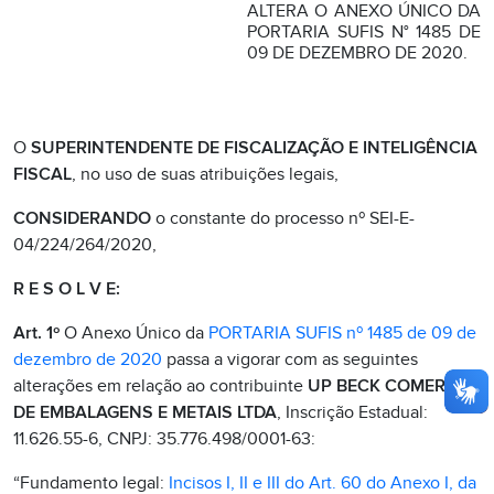
ALTERA O ANEXO ÚNICO DA
PORTARIA SUFIS N° 1485 DE
09 DE DEZEMBRO DE 2020.
O
SUPERINTENDENTE DE FISCALIZAÇÃO E INTELIGÊNCIA
FISCAL
, no uso de suas atribuições legais,
CONSIDERANDO
o constante do processo nº SEI-E-
04/224/264/2020,
R E S O L V E:
Art. 1º
O Anexo Único da
PORTARIA SUFIS nº 1485 de 09 de
dezembro de 2020
passa a vigorar com as seguintes
alterações em relação ao contribuinte
UP BECK COMERCIO
DE EMBALAGENS E METAIS LTDA
, Inscrição Estadual:
11.626.55-6, CNPJ: 35.776.498/0001-63:
“Fundamento legal:
Incisos I, II e III do Art. 60 do Anexo I, da