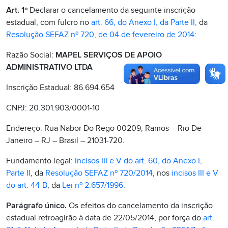
Art. 1º
Declarar o cancelamento da seguinte inscrição
estadual, com fulcro no
art. 66, do Anexo I, da Parte II,
da
Resolução SEFAZ nº 720, de 04 de fevereiro de 2014
:
Razão Social:
MAPEL SERVIÇOS DE APOIO
ADMINISTRATIVO LTDA
Inscrição Estadual: 86.694.654
CNPJ: 20.301.903/0001-10
Endereço: Rua Nabor Do Rego 00209, Ramos – Rio De
Janeiro – RJ – Brasil – 21031-720.
Fundamento legal:
Incisos III e V do art. 60, do Anexo I,
Parte II
, da
Resolução SEFAZ nº 720/2014
, nos
incisos III e V
do art. 44-B
, da
Lei nº 2.657/1996
.
Parágrafo único.
Os efeitos do cancelamento da inscrição
estadual retroagirão à data de 22/05/2014, por força do
art.