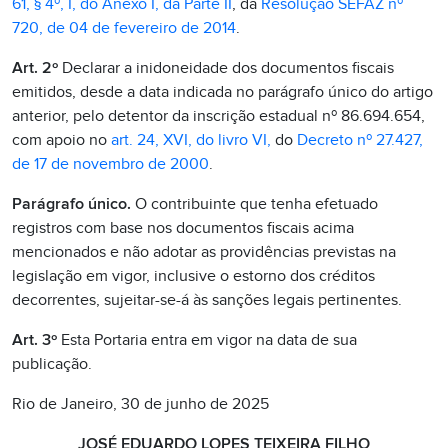
61, § 4º, I, do Anexo I, da Parte II
, da
Resolução SEFAZ nº
720, de 04 de fevereiro de 2014
.
Art. 2º
Declarar a inidoneidade dos documentos fiscais
emitidos, desde a data indicada no parágrafo único do artigo
anterior, pelo detentor da inscrição estadual nº 86.694.654,
com apoio no
art. 24, XVI, do livro VI,
do
Decreto nº 27.427,
de 17 de novembro de 2000
.
Parágrafo único.
O contribuinte que tenha efetuado
registros com base nos documentos fiscais acima
mencionados e não adotar as providências previstas na
legislação em vigor, inclusive o estorno dos créditos
decorrentes, sujeitar-se-á às sanções legais pertinentes.
Art. 3º
Esta Portaria entra em vigor na data de sua
publicação.
Rio de Janeiro, 30 de junho de 2025
JOSÉ EDUARDO LOPES TEIXEIRA FILHO