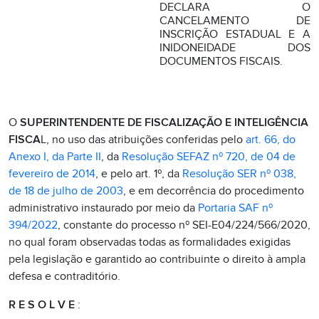
DECLARA O
CANCELAMENTO DE
INSCRIÇÃO ESTADUAL E A
INIDONEIDADE DOS
DOCUMENTOS FISCAIS.
O
SUPERINTENDENTE DE FISCALIZAÇÃO E INTELIGÊNCIA
FISCA
L, no uso das atribuições conferidas pelo
art. 66, do
Anexo I, da Parte II
, da
Resolução SEFAZ nº 720, de 04 de
fevereiro de 2014
, e pelo art. 1º, da
Resolução SER nº 038,
de 18 de julho de 2003
, e em decorrência do procedimento
administrativo instaurado por meio da
Portaria SAF nº
394/2022
, constante do processo nº SEI-E04/224/566/2020,
no qual foram observadas todas as formalidades exigidas
pela legislação e garantido ao contribuinte o direito à ampla
defesa e contraditório.
R E S O L V E
: