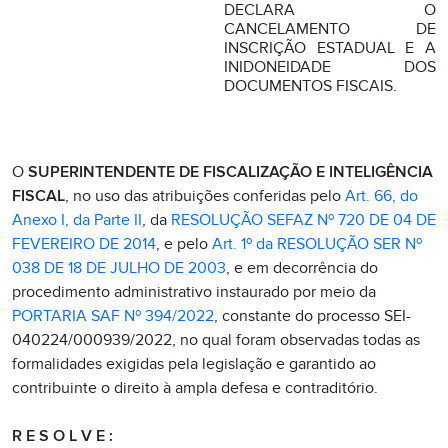
DECLARA O
CANCELAMENTO DE
INSCRIÇÃO ESTADUAL E A
INIDONEIDADE DOS
DOCUMENTOS FISCAIS.
O
SUPERINTENDENTE DE FISCALIZAÇÃO E INTELIGÊNCIA
FISCAL
, no uso das atribuições conferidas pelo
Art. 66, do
Anexo I, da Parte II
, da
RESOLUÇÃO SEFAZ Nº 720 DE 04 DE
FEVEREIRO DE 2014
, e pelo
Art. 1º da RESOLUÇÃO SER Nº
038 DE 18 DE JULHO DE 2003
, e em decorrência do
procedimento administrativo instaurado por meio da
PORTARIA SAF Nº 394/2022
, constante do processo SEI-
040224/000939/2022, no qual foram observadas todas as
formalidades exigidas pela legislação e garantido ao
contribuinte o direito à ampla defesa e contraditório.
R E S O L V E :