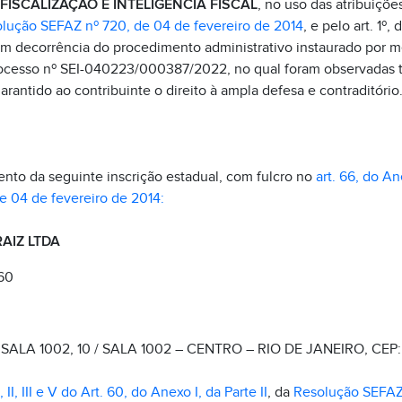
ISCALIZAÇÃO E INTELIGÊNCIA FISCAL
, no uso das atribuiçõe
lução SEFAZ nº 720, de 04 de fevereiro de 2014
, e pelo art. 1º, 
em decorrência do procedimento administrativo instaurado por 
rocesso nº SEI-040223/000387/2022, no qual foram observadas t
arantido ao contribuinte o direito à ampla defesa e contraditório
nto da seguinte inscrição estadual, com fulcro no
art. 66, do Ane
 04 de fevereiro de 2014:
AIZ LTDA
660
SALA 1002, 10 / SALA 1002 – CENTRO – RIO DE JANEIRO, CEP
, II, III e V do Art. 60, do Anexo I, da Parte II
, da
Resolução SEFAZ