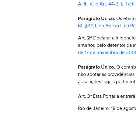
A, II, ‘a’, e Art. 44-B, I, II e
Parágrafo Único.
Os efeito
61, § 4º, I, do Anexo I, da Par
Art. 2º
Declarar a inidoneid
anterior, pelo detentor da 
de 17 de novembro de 200
Parágrafo Único.
O contrib
não adotar as providências 
às sanções legais pertinent
Art. 3º
Esta Portaria entrará
Rio de Janeiro, 18 de agos