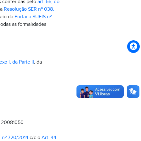
s conferidas pelo
art. 66, do
da
Resolução SER nº 038,
meio da
Portaria SUFIS nº
odas as formalidades
.
xo I, da Parte II
, da
: 20081050
 nº 720/2014
c/c o
Art. 44-