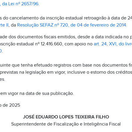
 III, da Lei nº 2657/96.
s do cancelamento da inscrição estadual retroagirão à data de 2
te II
, da
Resolução SEFAZ nº 720, de 04 de fevereiro de 2014.
ade dos documentos fiscais emitidos, desde a data indicada no p
inscrição estadual nº 12.416.660, com apoio no
art. 24, XVI, do liv
0
.
uinte que tenha efetuado registros com base nos documentos f
previstas na legislação em vigor, inclusive o estorno dos créditos
es.
 em vigor na data de sua publicação.
to de 2025
JOSÉ EDUARDO LOPES TEIXEIRA FILHO
Superintendente de Fiscalização e Inteligência Fiscal