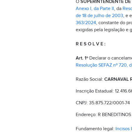
O
SUPERINTENDENTE DE F
Anexo I, da Parte II
, da
Reso
de 18 de julho de 2003
, e 
363/2024
, constante do p
exigidas pela legislação e g
R E S O L V E :
Art. 1º
Declarar o cancelame
Resolução SEFAZ nº 720, de
Razão Social:
CARNAVAL R
Inscrição Estadual: 12.416.
CNPJ: 35.875.722/0001-74
Endereço: R BENEDITINOS 
Fundamento legal:
Incisos I