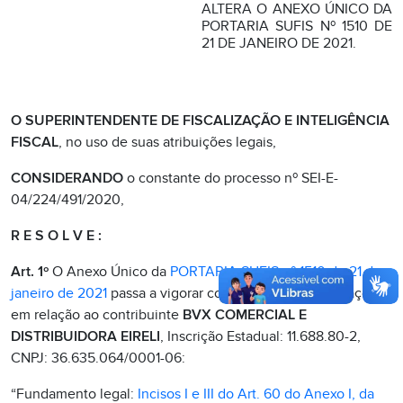
ALTERA O ANEXO ÚNICO DA
PORTARIA SUFIS Nº 1510 DE
21 DE JANEIRO DE 2021.
O SUPERINTENDENTE DE FISCALIZAÇÃO E INTELIGÊNCIA
FISCAL
, no uso de suas atribuições legais,
CONSIDERANDO
o constante do processo nº SEI-E-
04/224/491/2020,
R E S O L V E :
Art. 1º
O Anexo Único da
PORTARIA SUFIS nº 1510 de 21 de
janeiro de 2021
passa a vigorar com as seguintes alterações
em relação ao contribuinte
BVX COMERCIAL E
DISTRIBUIDORA EIRELI
, Inscrição Estadual: 11.688.80-2,
CNPJ: 36.635.064/0001-06:
“Fundamento legal:
Incisos I e III do Art. 60 do Anexo I, da