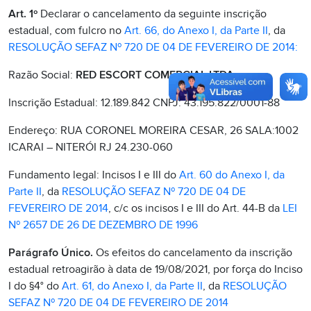
Art. 1º
Declarar o cancelamento da seguinte inscrição
estadual, com fulcro no
Art. 66, do Anexo I, da Parte II
, da
RESOLUÇÃO SEFAZ Nº 720 DE 04 DE FEVEREIRO DE 2014:
Razão Social:
RED ESCORT COMERCIAL LTDA
Inscrição Estadual: 12.189.842 CNPJ: 43.195.822/0001-88
Endereço: RUA CORONEL MOREIRA CESAR, 26 SALA:1002
ICARAI – NITERÓI RJ 24.230-060
Fundamento legal: Incisos I e III do
Art. 60 do Anexo I, da
Parte II
, da
RESOLUÇÃO SEFAZ Nº 720 DE 04 DE
FEVEREIRO DE 2014
, c/c os incisos I e III do Art. 44-B da
LEI
Nº 2657 DE 26 DE DEZEMBRO DE 1996
Parágrafo Único.
Os efeitos do cancelamento da inscrição
estadual retroagirão à data de 19/08/2021, por força do Inciso
I do §4° do
Art. 61, do Anexo I, da Parte II
, da
RESOLUÇÃO
SEFAZ Nº 720 DE 04 DE FEVEREIRO DE 2014