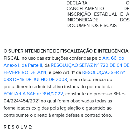
DECLARA O
CANCELAMENTO DE
INSCRIÇÃO ESTADUAL E A
INIDONEIDADE DOS
DOCUMENTOS FISCAIS.
O
SUPERINTENDENTE DE FISCALIZAÇÃO E INTELIGÊNCIA
FISCAL,
no uso das atribuições conferidas pelo
Art. 66, do
Anexo I, da Parte II
, da
RESOLUÇÃO SEFAZ Nº 720 DE 04 DE
FEVEREIRO DE 2014
, e pelo Art. 1º da
RESOLUÇÃO SER nº
038 DE 18 DE JULHO DE 2003
, e em decorrência do
procedimento administrativo instaurado por meio da
PORTARIA SAF nº 394/2022
, constante do processo SEI-E-
04/224/454/2021 no qual foram observadas todas as
formalidades exigidas pela legislação e garantido ao
contribuinte o direito à ampla defesa e contraditório.
R E S O L V E: