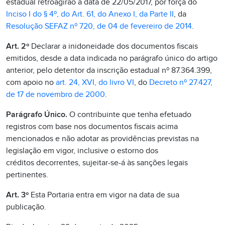
estadual retroagirão à data de 22/05/2017, por força do
Inciso I do § 4º, do Art. 61, do Anexo I, da Parte II
, da
Resolução SEFAZ nº 720, de 04 de fevereiro de 2014
.
Art. 2º
Declarar a inidoneidade dos documentos fiscais
emitidos, desde a data indicada no parágrafo único do artigo
anterior, pelo detentor da inscrição estadual nº 87.364.399,
com apoio no
art. 24, XVI, do livro VI
, do
Decreto nº 27.427,
de 17 de novembro de 2000
.
Parágrafo Único.
O contribuinte que tenha efetuado
registros com base nos documentos fiscais acima
mencionados e não adotar as providências previstas na
legislação em vigor, inclusive o estorno dos
créditos decorrentes, sujeitar-se-á às sanções legais
pertinentes.
Art. 3º
Esta Portaria entra em vigor na data de sua
publicação.