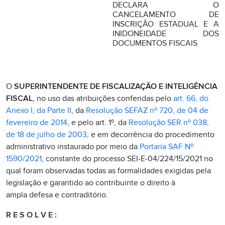
DECLARA O
CANCELAMENTO DE
INSCRIÇÃO ESTADUAL E A
INIDONEIDADE DOS
DOCUMENTOS FISCAIS
O
SUPERINTENDENTE DE FISCALIZAÇÃO E INTELIGÊNCIA
FISCAL
, no uso das atribuições conferidas pelo
art. 66, do
Anexo I, da Parte II
, da
Resolução SEFAZ nº 720, de 04 de
fevereiro de 2014
, e pelo art. 1º, da
Resolução SER nº 038,
de 18 de julho de 2003
, e em decorrência do procedimento
administrativo instaurado por meio da
Portaria SAF Nº
1590/2021
, constante do processo SEI-E-04/224/15/2021 no
qual foram observadas todas as formalidades exigidas pela
legislação e garantido ao contribuinte o direito à
ampla defesa e contraditório.
R E S O L V E :