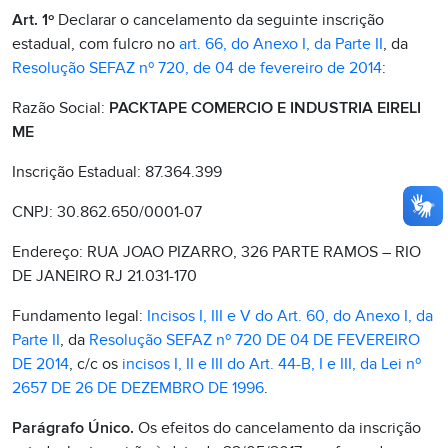
Art. 1º
Declarar o cancelamento da seguinte inscrição
estadual, com fulcro no
art. 66, do Anexo I, da Parte II
, da
Resolução SEFAZ nº 720, de 04 de fevereiro de 2014
:
Razão Social:
PACKTAPE COMERCIO E INDUSTRIA EIRELI
ME
Inscrição Estadual: 87.364.399
CNPJ: 30.862.650/0001-07
Endereço: RUA JOAO PIZARRO, 326 PARTE RAMOS – RIO
DE JANEIRO RJ 21.031-170
Fundamento legal:
Incisos I, III e V do Art. 60, do Anexo I, da
Parte II
, da
Resolução SEFAZ nº 720 DE 04 DE FEVEREIRO
DE 2014
, c/c os
incisos I, II e III do Art. 44-B, I e III, da Lei nº
2657 DE 26 DE DEZEMBRO DE 1996
.
Parágrafo Único.
Os efeitos do cancelamento da inscrição