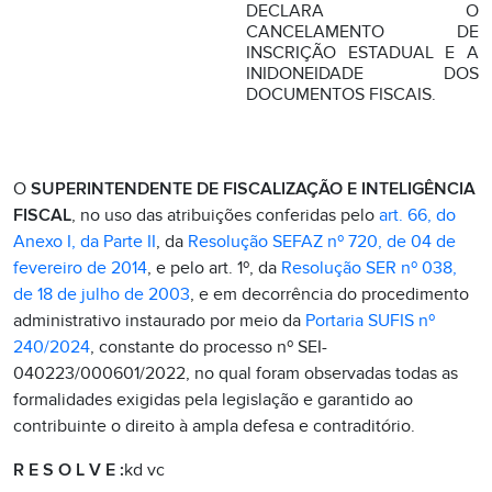
DECLARA O
CANCELAMENTO DE
INSCRIÇÃO ESTADUAL E A
INIDONEIDADE DOS
DOCUMENTOS FISCAIS.
O
SUPERINTENDENTE DE FISCALIZAÇÃO E INTELIGÊNCIA
FISCAL
, no uso das atribuições conferidas pelo
art. 66, do
Anexo I, da Parte II
, da
Resolução SEFAZ nº 720, de 04 de
fevereiro de 2014
, e pelo art. 1º, da
Resolução SER nº 038,
de 18 de julho de 2003
, e em decorrência do procedimento
administrativo instaurado por meio da
Portaria SUFIS nº
240/2024
, constante do processo nº SEI-
040223/000601/2022, no qual foram observadas todas as
formalidades exigidas pela legislação e garantido ao
contribuinte o direito à ampla defesa e contraditório.
R E S O L V E :
kd vc