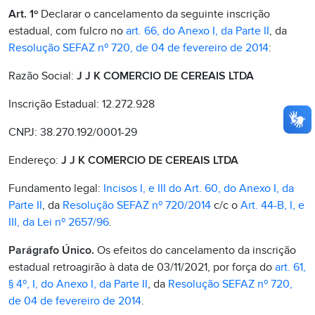
Art. 1º
Declarar o cancelamento da seguinte inscrição
estadual, com fulcro no
art. 66, do Anexo I, da Parte II
, da
Resolução SEFAZ nº 720, de 04 de fevereiro de 2014
:
Razão Social:
J J K COMERCIO DE CEREAIS LTDA
Inscrição Estadual: 12.272.928
CNPJ: 38.270.192/0001-29
Endereço:
J J K COMERCIO DE CEREAIS LTDA
Fundamento legal:
Incisos I, e III do Art. 60, do Anexo I, da
Parte II
, da
Resolução SEFAZ nº 720/2014
c/c o
Art. 44-B, I, e
III, da Lei nº 2657/96
.
Parágrafo Único.
Os efeitos do cancelamento da inscrição
estadual retroagirão à data de 03/11/2021, por força do
art. 61,
§ 4º, I, do Anexo I, da Parte II
, da
Resolução SEFAZ nº 720,
de 04 de fevereiro de 2014
.