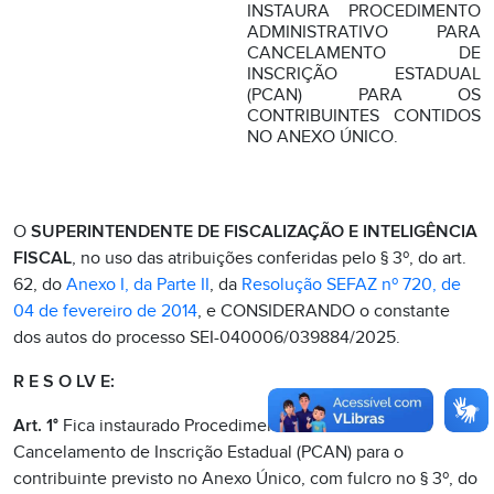
INSTAURA PROCEDIMENTO
ADMINISTRATIVO PARA
CANCELAMENTO DE
INSCRIÇÃO ESTADUAL
(PCAN) PARA OS
CONTRIBUINTES CONTIDOS
NO ANEXO ÚNICO.
O
SUPERINTENDENTE DE FISCALIZAÇÃO E INTELIGÊNCIA
FISCAL
, no uso das atribuições conferidas pelo § 3º, do art.
62, do
Anexo I, da Parte II
, da
Resolução SEFAZ nº 720, de
04 de fevereiro de 2014
, e CONSIDERANDO o constante
dos autos do processo SEI-040006/039884/2025.
R E S O LV E:
Art. 1°
Fica instaurado Procedimento Administrativo de
Cancelamento de Inscrição Estadual (PCAN) para o
contribuinte previsto no Anexo Único, com fulcro no § 3º, do