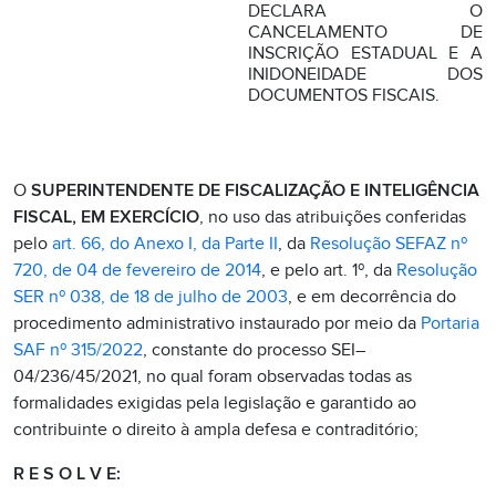
DECLARA O
CANCELAMENTO DE
INSCRIÇÃO ESTADUAL E A
INIDONEIDADE DOS
DOCUMENTOS FISCAIS.
O
SUPERINTENDENTE DE FISCALIZAÇÃO E INTELIGÊNCIA
FISCAL, EM EXERCÍCIO
, no uso das atribuições conferidas
pelo
art. 66, do Anexo I, da Parte II
, da
Resolução SEFAZ nº
720, de 04 de fevereiro de 2014
, e pelo art. 1º, da
Resolução
SER nº 038, de 18 de julho de 2003
, e em decorrência do
procedimento administrativo instaurado por meio da
Portaria
SAF nº 315/2022
, constante do processo SEI–
04/236/45/2021, no qual foram observadas todas as
formalidades exigidas pela legislação e garantido ao
contribuinte o direito à ampla defesa e contraditório;
R E S O L V E: