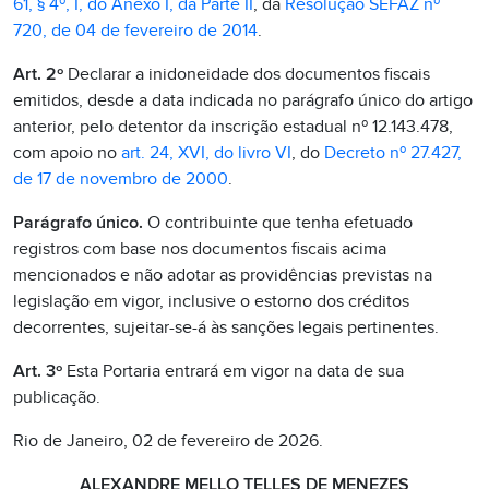
61, § 4º, I, do Anexo I, da Parte II
, da
Resolução SEFAZ nº
720, de 04 de fevereiro de 2014
.
Art. 2º
Declarar a inidoneidade dos documentos fiscais
emitidos, desde a data indicada no parágrafo único do artigo
anterior, pelo detentor da inscrição estadual nº 12.143.478,
com apoio no
art. 24, XVI, do livro VI
, do
Decreto nº 27.427,
de 17 de novembro de 2000
.
Parágrafo único.
O contribuinte que tenha efetuado
registros com base nos documentos fiscais acima
mencionados e não adotar as providências previstas na
legislação em vigor, inclusive o estorno dos créditos
decorrentes, sujeitar-se-á às sanções legais pertinentes.
Art. 3º
Esta Portaria entrará em vigor na data de sua
publicação.
Rio de Janeiro, 02 de fevereiro de 2026.
ALEXANDRE MELLO TELLES DE MENEZES