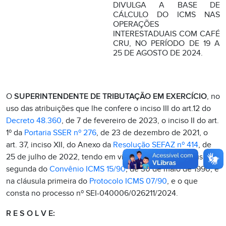
DIVULGA A BASE DE
CÁLCULO DO ICMS NAS
OPERAÇÕES
INTERESTADUAIS COM CAFÉ
CRU, NO PERÍODO DE 19 A
25 DE AGOSTO DE 2024.
O
SUPERINTENDENTE DE TRIBUTAÇÃO EM EXERCÍCIO
, no
uso das atribuições que lhe confere o inciso III do art.12 do
Decreto 48.360
, de 7 de fevereiro de 2023, o inciso II do art.
1º da
Portaria SSER nº 276
, de 23 de dezembro de 2021, o
art. 37, inciso XII, do Anexo da
Resolução SEFAZ nº 414
, de
25 de julho de 2022, tendo em vista o disposto na cláusula
segunda do
Convênio ICMS 15/90
, de 30 de maio de 1990, e
na cláusula primeira do
Protocolo ICMS 07/90
, e o que
consta no processo nº SEI-040006/026211/2024.
R E S O L V E: