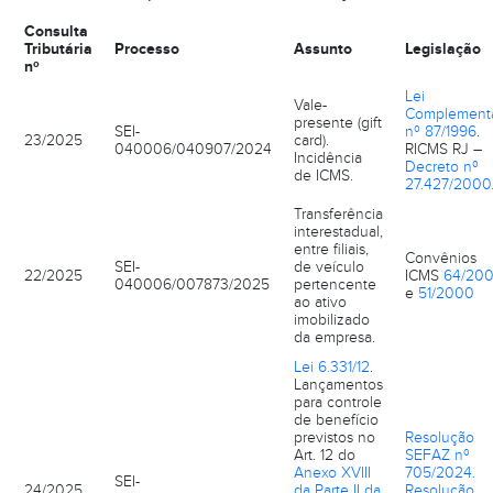
Consulta
Tributária
Processo
Assunto
Legislação
nº
Lei
Vale-
Complement
presente (gift
SEI-
nº 87/1996
.
23/2025
card).
040006/040907/2024
RICMS RJ –
Incidência
Decreto nº
de ICMS.
27.427/2000
Transferência
interestadual,
entre filiais,
Convênios
SEI-
de veículo
22/2025
ICMS
64/20
040006/007873/2025
pertencente
e
51/2000
ao ativo
imobilizado
da empresa.
Lei 6.331/12
.
Lançamentos
para controle
de benefício
previstos no
Resolução
Art. 12 do
SEFAZ nº
Anexo XVIII
705/2024.
SEI-
24/2025
da Parte II da
Resolução