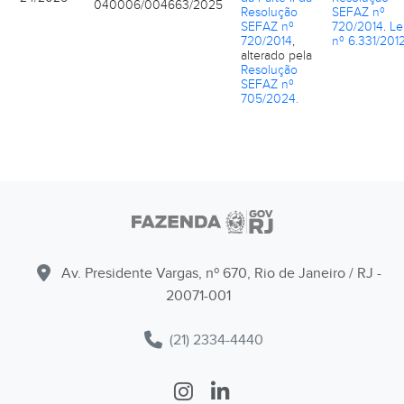
040006/004663/2025
Resolução
SEFAZ nº
SEFAZ nº
720/2014
.
Le
720/2014
,
nº 6.331/2012
alterado pela
Resolução
SEFAZ nº
705/2024.
Av. Presidente Vargas, nº 670, Rio de Janeiro / RJ -
20071-001
(21) 2334-4440