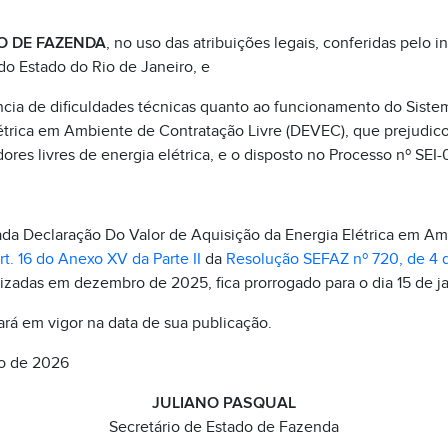
O DE FAZENDA
, no uso das atribuições legais, conferidas pelo in
 do Estado do Rio de Janeiro, e
cia de dificuldades técnicas quanto ao funcionamento do Siste
étrica em Ambiente de Contratação Livre (DEVEC), que prejudico
res livres de energia elétrica, e o disposto no Processo nº SE
ada Declaração Do Valor de Aquisição da Energia Elétrica em A
rt. 16 do Anexo XV da Parte II
da
Resolução SEFAZ nº 720, de 4 d
lizadas em dezembro de 2025, fica prorrogado para o dia 15 de j
rá em vigor na data de sua publicação.
ro de 2026
JULIANO PASQUAL
Secretário de Estado de Fazenda