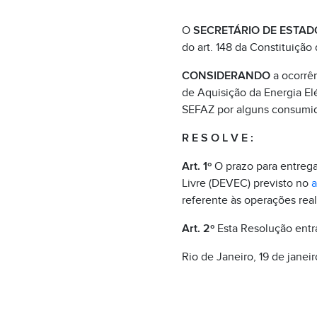
O
SECRETÁRIO DE ESTAD
do art. 148 da Constituição
CONSIDERANDO
a ocorrên
de Aquisição da Energia El
SEFAZ por alguns consumido
R E S O L V E :
Art. 1º
O prazo para entreg
Livre (DEVEC) previsto no
a
referente às operações rea
Art. 2º
Esta Resolução entra
Rio de Janeiro, 19 de janei