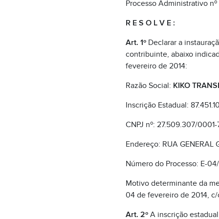
Processo Administrativo nº
R E S O L V E :
Art. 1º
Declarar a instaura
contribuinte, abaixo indicad
fevereiro de 2014:
Razão Social:
KIKO TRANSP
Inscrição Estadual: 87.451.1
CNPJ nº: 27.509.307/0001-
Endereço: RUA GENERAL 
Número do Processo: E-04
Motivo determinante da me
04 de fevereiro de 2014, c/c 
Art. 2º
A inscrição estadual 