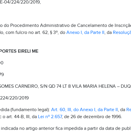
 E-04/224/220/2019,
ção do Procedimento Administrativo de Cancelamento de Inscriçã
o, com fulcro no art. 62, § 3º, do
Anexo I, da Parte II
, da
Resoluç
ORTES EIRELI ME
00
79
GOMES CARNEIRO, S/N QD 74 LT 8 VILA MARIA HELENA – DUQ
/224/220/2019
dida (fundamento legal):
Art. 60, III, do Anexo I, da Parte II
, da
Re
o art. 44-B, III, da
Lei nº 2.657
, de 26 de dezembro de 1996.
indicada no artigo anterior fica impedida a partir da data de publ