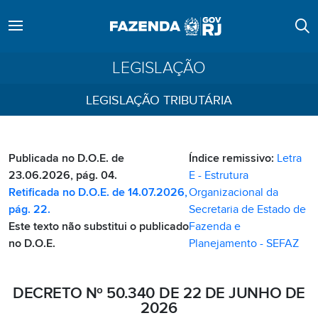
LEGISLAÇÃO
LEGISLAÇÃO TRIBUTÁRIA
Publicada no D.O.E. de
Índice remissivo:
Letra
23.06.2026, pág. 04.
E - Estrutura
Retificada no D.O.E. de 14.07.2026,
Organizacional da
pág. 22.
Secretaria de Estado de
Este texto não substitui o publicado
Fazenda e
no D.O.E.
Planejamento - SEFAZ
DECRETO Nº 50.340 DE 22 DE JUNHO DE
2026