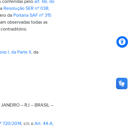
s conferidas pelo
art. 66, do
da
Resolução SER nº 038,
meio da
Portaria SAF nº 315
ram observadas todas as
contraditório.
xo I, da Parte II
, da
 JANEIRO – RJ – BRASIL –
º 720/2014
; c/c o
Art. 44-A,