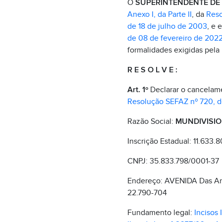
O
SUPERINTENDENTE DE F
Anexo I, da Parte II
, da
Reso
de 18 de julho de 2003
, e 
de 08 de fevereiro de 202
formalidades exigidas pela 
R E S O L V E :
Art. 1º
Declarar o cancelame
Resolução SEFAZ nº 720, d
Razão Social:
MUNDIVISIO
Inscrição Estadual: 11.633.8
CNPJ: 35.833.798/0001-37
Endereço: AVENIDA Das A
22.790-704
Fundamento legal:
Incisos I