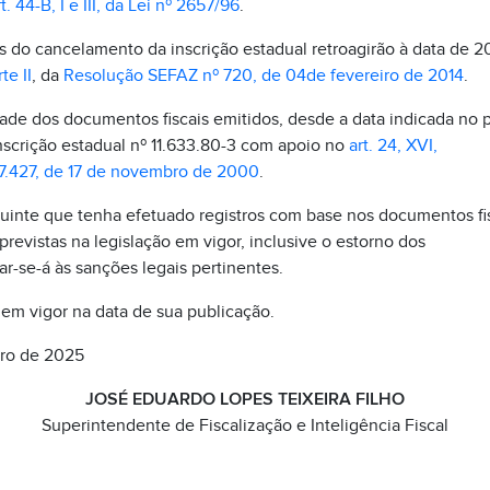
t. 44-B, I e III, da Lei nº 2657/96
.
s do cancelamento da inscrição estadual retroagirão à data de 2
te II
, da
Resolução SEFAZ nº 720, de 04de fevereiro de 2014
.
ade dos documentos fiscais emitidos, desde a data indicada no p
inscrição estadual nº 11.633.80-3 com apoio no
art. 24, XVI,
7.427, de 17 de novembro de 2000
.
uinte que tenha efetuado registros com base nos documentos f
previstas na legislação em vigor, inclusive o estorno dos
ar-se-á às sanções legais pertinentes.
 em vigor na data de sua publicação.
bro de 2025
JOSÉ EDUARDO LOPES TEIXEIRA FILHO
Superintendente de Fiscalização e Inteligência Fiscal