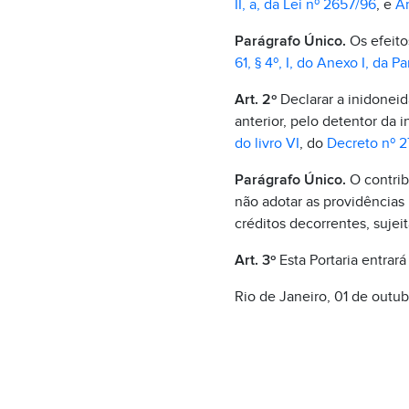
II, a, da Lei nº 2657/96
, e
Ar
Parágrafo Único.
Os efeito
61, § 4º, I, do Anexo I, da Par
Art. 2º
Declarar a inidoneid
anterior, pelo detentor da 
do livro VI
, do
Decreto nº 2
Parágrafo Único.
O contrib
não adotar as providências 
créditos decorrentes, sujeit
Art. 3º
Esta Portaria entrará
Rio de Janeiro, 01 de outu