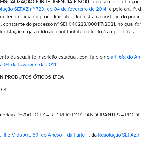
ISCALIZAÇÃO E INTELIGÊNCIA FISCAL
, no uso das atribuiçõe
lução SEFAZ nº 720, de 04 de fevereiro de 2014
, e pelo art. 1º, 
em decorrência do procedimento administrativo instaurado por 
2
, constante do processo nº SEI-040223/000117/2021, no qual fo
legislação e garantido ao contribuinte o direito à ampla defesa e 
nto da seguinte inscrição estadual, com fulcro no
art. 66, do Ane
e 04 de fevereiro de 2014
:
N PRODUTOS ÓTICOS LTDA
0-3
mericas, 15700 LOJ Z – RECREIO DOS BANDEIRANTES – RIO DE
, III e V do Art. 60, do Anexo I, da Parte II
, da
Resolução SEFAZ n