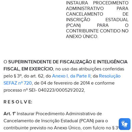
INSTAURA PROCEDIMENTO
ADMINISTRATIVO PARA
CANCELAMENTO DE
INSCRIÇÃO ESTADUAL
(PCAN) PARA O
CONTRIBUINTE CONTIDO NO
ANEXO ÚNICO.
O
SUPERINTENDENTE DE FISCALIZAÇÃO E INTELIGÊNCIA
FISCAL, EM EXERCÍCIO
, no uso das atribuições conferidas
pelo § 3º, do art. 62, do
Anexo I, da Parte II
; da
Resolução
SEFAZ nº 720
, de 04 de fevereiro de 2014 e conforme
processo nº SEI- 040223/000521/2022,
R E S O L V E:
Art. 1°
Instaurar Procedimento Administrativo de
Cancelamento de Inscrição Estadual (PCAN) para o
contribuinte previsto no Anexo Único, com fulcro no § 3º, do