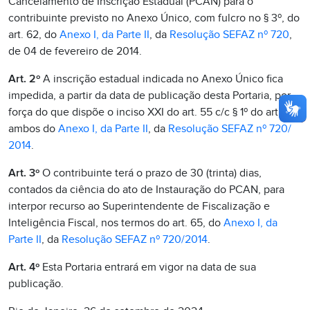
Cancelamento de Inscrição Estadual (PCAN) para o
contribuinte previsto no Anexo Único, com fulcro no § 3º, do
art. 62, do
Anexo I, da Parte II
, da
Resolução SEFAZ nº 720
,
de 04 de fevereiro de 2014.
Art. 2º
A inscrição estadual indicada no Anexo Único fica
impedida, a partir da data de publicação desta Portaria, por
força do que dispõe o inciso XXI do art. 55 c/c § 1º do art. 61,
ambos do
Anexo I, da Parte II
, da
Resolução SEFAZ nº 720/
2014
.
Art. 3º
O contribuinte terá o prazo de 30 (trinta) dias,
contados da ciência do ato de Instauração do PCAN, para
interpor recurso ao Superintendente de Fiscalização e
Inteligência Fiscal, nos termos do art. 65, do
Anexo I, da
Parte II
, da
Resolução SEFAZ nº 720/2014
.
Art. 4º
Esta Portaria entrará em vigor na data de sua
publicação.