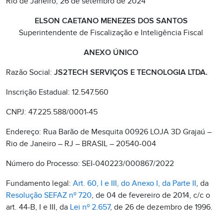
Rio de Janeiro, 26 de setembro de 2024
ELSON CAETANO MENEZES DOS SANTOS
Superintendente de Fiscalização e Inteligência Fiscal
ANEXO ÚNICO
Razão Social:
JS2TECH SERVIÇOS E TECNOLOGIA LTDA.
Inscrição Estadual: 12.547.560
CNPJ: 47.225.588/0001-45
Endereço: Rua Barão de Mesquita 00926 LOJA 3D Grajaú –
Rio de Janeiro – RJ – BRASIL – 20540-004
Número do Processo: SEI-040223/000867/2022
Fundamento legal:
Art. 60, I e III, do Anexo I, da Parte II
, da
Resolução SEFAZ nº 720
, de 04 de fevereiro de 2014, c/c o
art. 44-B, I e III, da
Lei nº 2.657
, de 26 de dezembro de 1996.